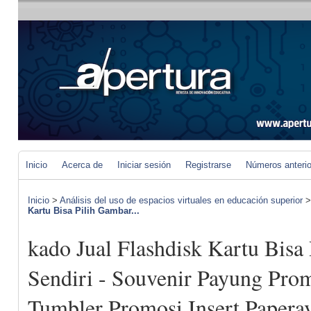
Inicio
Acerca de
Iniciar sesión
Registrarse
Números anteri
Inicio
>
Análisis del uso de espacios virtuales en educación superior
Kartu Bisa Pilih Gambar...
kado Jual Flashdisk Kartu Bisa
Sendiri - Souvenir Payung Prom
Tumbler Promosi Insert Paperav