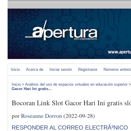
Inicio
Acerca de
Iniciar sesión
Registrarse
Números anteri
Inicio
>
Análisis del uso de espacios virtuales en educación superior
Gacor Hari Ini gratis...
Bocoran Link Slot Gacor Hari Ini gratis sl
por
Roseanne Dorron
(2022-09-28)
RESPONDER AL CORREO ELECTRÃ³NICO