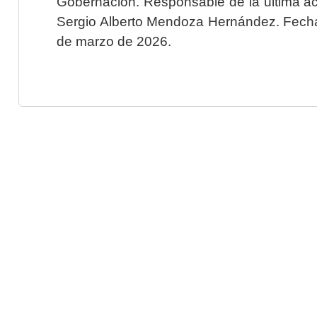
Gobernación. Responsable de la última ac
Sergio Alberto Mendoza Hernández. Fecha 
de marzo de 2026.