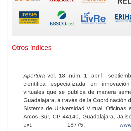
Otros índices
Apertura
vol. 18, núm. 1, abril - septiem
científica especializada en innovaci
virtuales que se publica de manera seme
Guadalajara, a través de la Coordinación 
Sistema de Universidad Virtual. Oficinas 
Arcos Sur, CP 44140, Guadalajara, Jalisc
ext. 18775,
www.