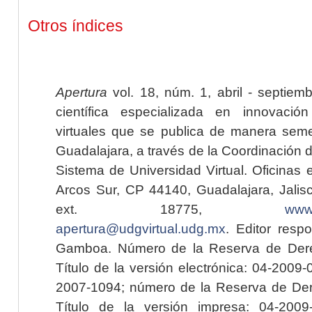
Otros índices
Apertura
vol. 18, núm. 1, abril - septiem
científica especializada en innovaci
virtuales que se publica de manera seme
Guadalajara, a través de la Coordinación 
Sistema de Universidad Virtual. Oficinas 
Arcos Sur, CP 44140, Guadalajara, Jalisc
ext. 18775,
www.
apertura@udgvirtual.udg.mx
. Editor resp
Gamboa. Número de la Reserva de Dere
Título de la versión electrónica: 04-200
2007-1094; número de la Reserva de Der
Título de la versión impresa: 04-200