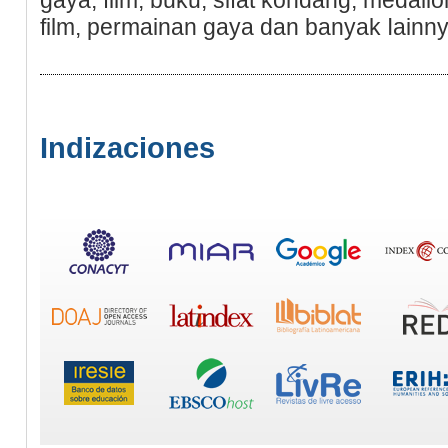
film, permainan gaya dan banyak ⅼainny
Indizaciones