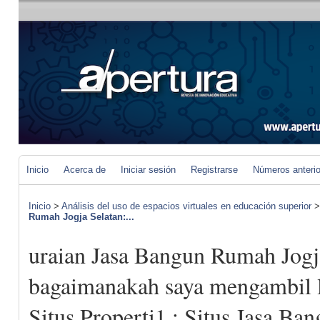
Inicio
Acerca de
Iniciar sesión
Registrarse
Números anteri
Inicio
>
Análisis del uso de espacios virtuales en educación superior
Rumah Jogja Selatan:...
uraian Jasa Bangun Rumah Jogj
bagaimanakah saya mengambil 
Situs Properti1 : Situs Jasa B