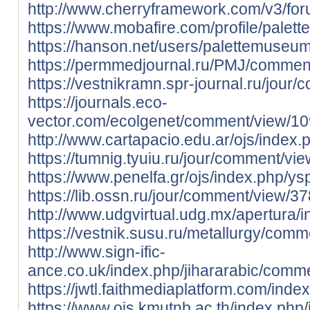
http://www.cherryframework.com/v3/fo
https://www.mobafire.com/profile/pal
https://hanson.net/users/palettemuseu
https://permmedjournal.ru/PMJ/commen
https://vestnikramn.spr-journal.ru/jou
https://journals.eco-
vector.com/ecolgenet/comment/view/1
http://www.cartapacio.edu.ar/ojs/index
https://tumnig.tyuiu.ru/jour/comment/vi
https://www.penelfa.gr/ojs/index.php/y
https://lib.ossn.ru/jour/comment/view/3
http://www.udgvirtual.udg.mx/apertura
https://vestnik.susu.ru/metallurgy/com
http://www.sign-ific-
ance.co.uk/index.php/jihararabic/comm
https://jwtl.faithmediaplatform.com/i
https://www.ojs.kmutnb.ac.th/index.ph