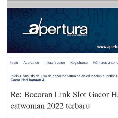
Inicio
Acerca de
Iniciar sesión
Registrarse
Números anteri
Inicio
>
Análisis del uso de espacios virtuales en educación superior
Gacor Hari batman &...
Re: Bocoran Link Slot Gacor H
catwoman 2022 terbaru