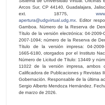
Sistema de Universidad Virtual. Oficinas 
Arcos Sur, CP 44140, Guadalajara, Jalisc
ext. 18775,
www.
apertura@udgvirtual.udg.mx
. Editor resp
Gamboa. Número de la Reserva de Dere
Título de la versión electrónica: 04-200
2007-1094; número de la Reserva de Der
Título de la versión impresa: 04-200
1665-6180, otorgados por el Instituto Nac
Número de Licitud de Título: 13449 y núme
11022 de la versión impresa, ambos o
Calificadora de Publicaciones y Revistas I
Gobernación. Responsable de la última ac
Sergio Alberto Mendoza Hernández. Fecha 
de marzo de 2026.