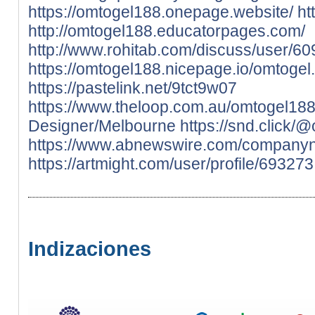
https://omtogel188.onepage.website/
ht
http://omtogel188.educatorpages.com/
http://www.rohitab.com/discuss/user/6
https://omtogel188.nicepage.io/omtogel
https://pastelink.net/9tct9w07
https://www.theloop.com.au/omtogel188/
Designer/Melbourne
https://snd.click/
https://www.abnewswire.com/company
https://artmight.com/user/profile/693273
Indizaciones