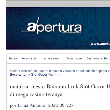
Inicio
Acerca de
Iniciar sesión
Registrarse
Números anteri
Inicio
>
Análisis del uso de espacios virtuales en educación superior
Bocoran Link Slot Gacor Hari Ini...
mainkan mesin Bocoran Link Slot Gacor Har
di mega casino teranyar
por
Erma Antonio
(2022-09-22)