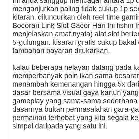
Ini anda sanggup mencagar antara 1p d
menganjurkan paling tidak cukup 1p ser
kitaran. diluncurkan oleh reel time gam
Bocoran Link Slot Gacor Hari Ini fishin 
menjelaskan amat nyata) alat slot bert
5-gulungan. kisaran gratis cukup bakal
tambahan bayaran ditukarkan.
kalau beberapa nelayan datang pada ka
memperbanyak poin ikan sama besaran 
menambah kemenangan hingga 5x dari p
dasar bersama visual gaya kartun yan
gameplay yang sama-sama sederhana.
dasarnya bukan permasalahan gara-gar
permainan terhebat yang kita segala k
simpel daripada yang satu ini.