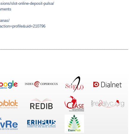
ions/slot-online-deposit-pulsa/
mments
ganas/
action=profile&uid=210796