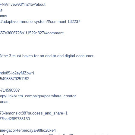
AiFNVmvew9dYh24tw/about
as
anas
round/adaptive-immune-system/#comment-132237
7bb557e3606728b1f1529c327/#comment
the-3-must-haves-for-an-end-to-end-digital-consumer-
nando85-jo2eyMZpwN
/154953579251192
t-71459050?
opyLink&utm_campaign=postshare_creator
ganas
0473-lemonslot88?success_and_share=1
467bcd2f89738130
ine-gacor-terpercaya-98tic28xe4