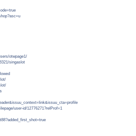
_mode=true
/shop?asc=u
users/otwpage1/
8321/singaslot
llowed
lot/
lot/
ns
header&issuu_context=link&issuu_cta=profile
filepage/user-id/12776271?relProf=1
ot88?added_first_shot=true