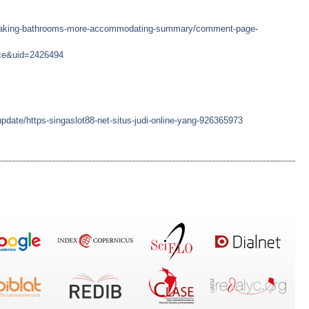
9/making-bathrooms-more-accommodating-summary/comment-page-
ce&uid=2426494
update/https-singaslot88-net-situs-judi-online-yang-926365973