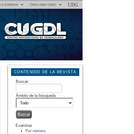
n y Gobierno
Otros sitios UdeG
CONTENIDO DE LA REVISTA
Buscar
Ámbito de la búsqueda
Examinar
Por número