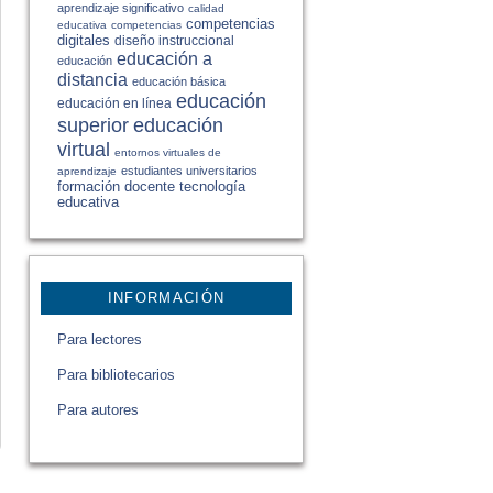
aprendizaje significativo
calidad
competencias
educativa
competencias
digitales
diseño instruccional
educación a
educación
distancia
educación básica
educación
educación en línea
educación
superior
virtual
entornos virtuales de
estudiantes universitarios
aprendizaje
formación docente
tecnología
educativa
INFORMACIÓN
Para lectores
Para bibliotecarios
Para autores