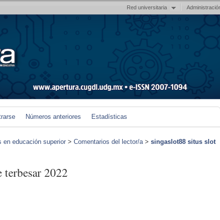
Red universitaria
Administració
trarse
Números anteriores
Estadísticas
s en educación superior
>
Comentarios del lector/a
>
singaslot88 situs slot
e terbesar 2022