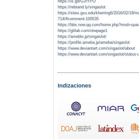
https://is.gd/GJrYPO
https://rebrand.ly/singaslot
https://sites.gsu.edu/kherring6/2016/02/1
714/#comment-100535
https://bbs.now.qq.com/home.php?mod=spa
https://gitlab.com/otwpage1
https://ameblo.jp/singaslot/
https://profile.ameba.jp/ameba/singaslot
https://www.deviantart.com/singaslot/about
https://www.deviantart.com/singaslot/status-
Indizaciones