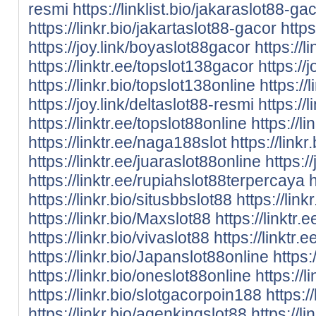
resmi
https://linklist.bio/jakaraslot88-ga
https://linkr.bio/jakartaslot88-gacor
https
https://joy.link/boyaslot88gacor
https://l
https://linktr.ee/topslot138gacor
https://
https://linkr.bio/topslot138online
https://
https://joy.link/deltaslot88-resmi
https://
https://linktr.ee/topslot88online
https://l
https://linktr.ee/naga188slot
https://link
https://linktr.ee/juaraslot88online
https:/
https://linktr.ee/rupiahslot88terpercaya
h
https://linkr.bio/situsbbslot88
https://lin
https://linkr.bio/Maxslot88
https://linktr
https://linkr.bio/vivaslot88
https://linktr.e
https://linkr.bio/Japanslot88online
https:
https://linkr.bio/oneslot88online
https://
https://linkr.bio/slotgacorpoin188
https:/
https://linkr.bio/agenkingslot88
https://li