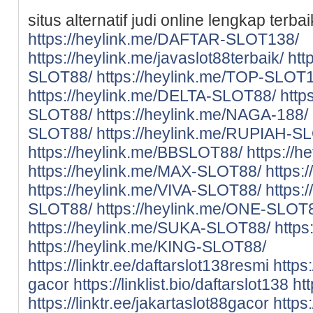
situs alternatif judi online lengkap terba
https://heylink.me/DAFTAR-SLOT138/
https://heylink.me/javaslot88terbaik/
htt
SLOT88/
https://heylink.me/TOP-SLOT
https://heylink.me/DELTA-SLOT88/
http
SLOT88/
https://heylink.me/NAGA-188/
SLOT88/
https://heylink.me/RUPIAH-S
https://heylink.me/BBSLOT88/
https://
https://heylink.me/MAX-SLOT88/
https:
https://heylink.me/VIVA-SLOT88/
https:
SLOT88/
https://heylink.me/ONE-SLOT
https://heylink.me/SUKA-SLOT88/
https
https://heylink.me/KING-SLOT88/
https://linktr.ee/daftarslot138resmi
https:
gacor
https://linklist.bio/daftarslot138
htt
https://linktr.ee/jakartaslot88gacor
https: