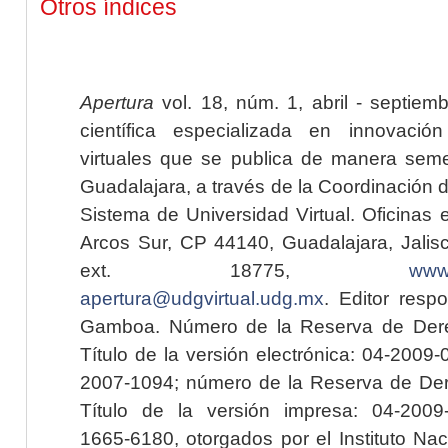
Otros índices
Apertura
vol. 18, núm. 1, abril - septiem
científica especializada en innovaci
virtuales que se publica de manera seme
Guadalajara, a través de la Coordinación 
Sistema de Universidad Virtual. Oficinas 
Arcos Sur, CP 44140, Guadalajara, Jalisc
ext. 18775,
www.
apertura@udgvirtual.udg.mx
. Editor resp
Gamboa. Número de la Reserva de Dere
Título de la versión electrónica: 04-200
2007-1094; número de la Reserva de Der
Título de la versión impresa: 04-200
1665-6180, otorgados por el Instituto Nac