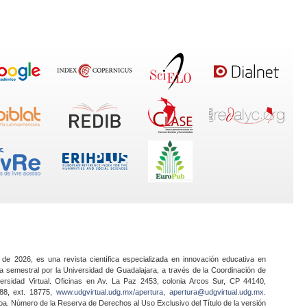
 de 2026, es una revista científica especializada en innovación educativa en
a semestral por la Universidad de Guadalajara, a través de la Coordinación de
ersidad Virtual. Oficinas en Av. La Paz 2453, colonia Arcos Sur, CP 44140,
888, ext. 18775,
www.udgvirtual.udg.mx/apertura
,
apertura@udgvirtual.udg.mx
.
a. Número de la Reserva de Derechos al Uso Exclusivo del Título de la versión