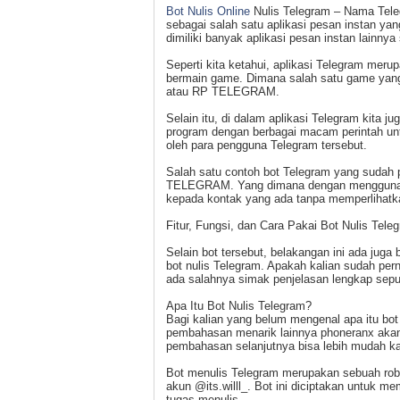
Bot Nulis Online
Nulis Telegram – Nama Teleg
sebagai salah satu aplikasi pesan instan ya
dimiliki banyak aplikasi pesan instan lainnya
Seperti kita ketahui, aplikasi Telegram meru
bermain game. Dimana salah satu game yang d
atau RP TELEGRAM.
Selain itu, di dalam aplikasi Telegram kita
program dengan berbagai macam perintah unt
oleh para pengguna Telegram tersebut.
Salah satu contoh bot Telegram yang sud
TELEGRAM. Yang dimana dengan menggunakan
kepada kontak yang ada tanpa memperlihatka
Fitur, Fungsi, dan Cara Pakai Bot Nulis Tele
Selain bot tersebut, belakangan ini ada juga
bot nulis Telegram. Apakah kalian sudah pe
ada salahnya simak penjelasan lengkap seputar
Apa Itu Bot Nulis Telegram?
Bagi kalian yang belum mengenal apa itu bot
pembahasan menarik lainnya phoneranx akan 
pembahasan selanjutnya bisa lebih mudah ka
Bot menulis Telegram merupakan sebuah rob
akun @its.willl_. Bot ini diciptakan untuk
tugas menulis.