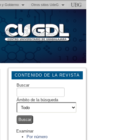
n y Gobierno
Otros sitios UdeG
CONTENIDO DE LA REVISTA
Buscar
Ámbito de la búsqueda
Examinar
Por número