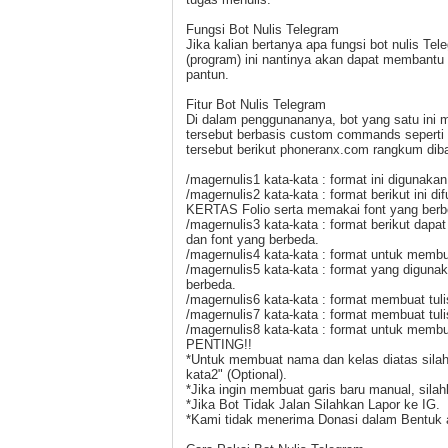
Fungsi Bot Nulis Telegram
Jika kalian bertanya apa fungsi bot nulis T
(program) ini nantinya akan dapat membantu 
pantun.
Fitur Bot Nulis Telegram
Di dalam penggunananya, bot yang satu ini m
tersebut berbasis custom commands seperti p
tersebut berikut phoneranx.com rangkum diba
/magernulis1 kata-kata : format ini digunaka
/magernulis2 kata-kata : format berikut ini
KERTAS Folio serta memakai font yang berb
/magernulis3 kata-kata : format berikut dap
dan font yang berbeda.
/magernulis4 kata-kata : format untuk membu
/magernulis5 kata-kata : format yang digun
berbeda.
/magernulis6 kata-kata : format membuat tu
/magernulis7 kata-kata : format membuat tu
/magernulis8 kata-kata : format untuk memb
PENTING!!
*Untuk membuat nama dan kelas diatas silah
kata2" (Optional).
*Jika ingin membuat garis baru manual, sil
*Jika Bot Tidak Jalan Silahkan Lapor ke IG.
*Kami tidak menerima Donasi dalam Bentuk 