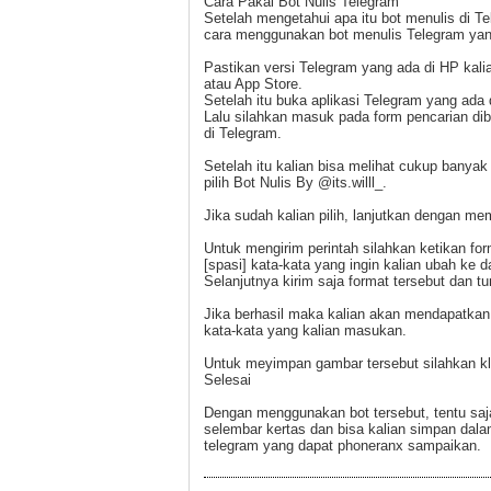
Cara Pakai Bot Nulis Telegram
Setelah mengetahui apa itu bot menulis di Tel
cara menggunakan bot menulis Telegram yang
Pastikan versi Telegram yang ada di HP kalia
atau App Store.
Setelah itu buka aplikasi Telegram yang ada 
Lalu silahkan masuk pada form pencarian diba
di Telegram.
Setelah itu kalian bisa melihat cukup banyak
pilih Bot Nulis By @its.willl_.
Jika sudah kalian pilih, lanjutkan dengan me
Untuk mengirim perintah silahkan ketikan for
[spasi] kata-kata yang ingin kalian ubah ke d
Selanjutnya kirim saja format tersebut dan t
Jika berhasil maka kalian akan mendapatkan
kata-kata yang kalian masukan.
Untuk meyimpan gambar tersebut silahkan klik
Selesai
Dengan menggunakan bot tersebut, tentu saj
selembar kertas dan bisa kalian simpan dala
telegram yang dapat phoneranx sampaikan.