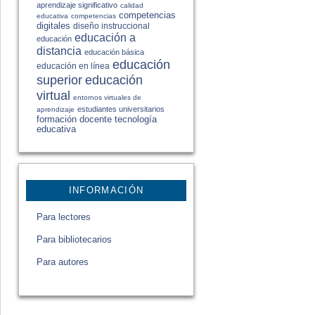
aprendizaje significativo
calidad
competencias
educativa
competencias
digitales
diseño instruccional
educación a
educación
distancia
educación básica
educación
educación en línea
educación
superior
virtual
entornos virtuales de
estudiantes universitarios
aprendizaje
formación docente
tecnología
educativa
INFORMACIÓN
Para lectores
Para bibliotecarios
Para autores