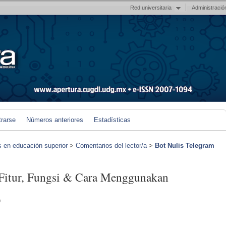
Red universitaria
Administració
trarse
Números anteriores
Estadísticas
s en educación superior
>
Comentarios del lector/a
>
Bot Nulis Telegram
 Fitur, Fungsi & Cara Menggunakan
)