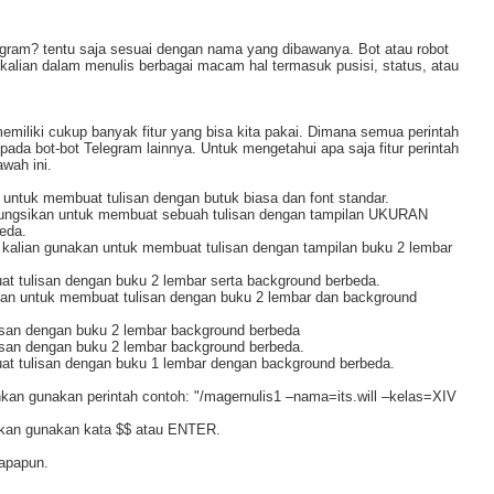
elegram? tentu saja sesuai dengan nama yang dibawanya. Bot atau robot
kalian dalam menulis berbagai macam hal termasuk pusisi, status, atau
emiliki cukup banyak fitur yang bisa kita pakai. Dimana semua perintah
ada bot-bot Telegram lainnya. Untuk mengetahui apa saja fitur perintah
wah ini.
n untuk membuat tulisan dengan butuk biasa dan font standar.
 difungsikan untuk membuat sebuah tulisan dengan tampilan UKURAN
eda.
at kalian gunakan untuk membuat tulisan dengan tampilan buku 2 lembar
at tulisan dengan buku 2 lembar serta background berbeda.
akan untuk membuat tulisan dengan buku 2 lembar dan background
lisan dengan buku 2 lembar background berbeda
lisan dengan buku 2 lembar background berbeda.
uat tulisan dengan buku 1 lembar dengan background berbeda.
kan gunakan perintah contoh: "/magernulis1 –nama=its.will –kelas=XIV
ahkan gunakan kata $$ atau ENTER.
apapun.