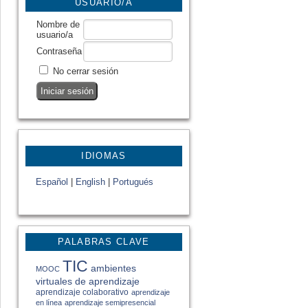
USUARIO/A
Nombre de
usuario/a
Contraseña
No cerrar sesión
IDIOMAS
Español
|
English
|
Portugués
PALABRAS CLAVE
TIC
ambientes
MOOC
virtuales de aprendizaje
aprendizaje colaborativo
aprendizaje
en línea
aprendizaje semipresencial