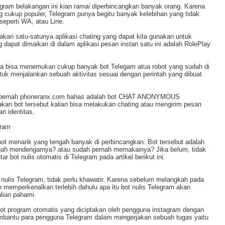
ram belakangan ini kian ramai diperbincangkan banyak orang. Karena
ng cukup populer, Telegram punya begitu banyak kelebihan yang tidak
 seperti WA, atau Line.
pakan satu-satunya aplikasi chating yang dapat kita gunakan untuk
apat dimaikan di dalam aplikasi pesan instan satu ini adalah RolePlay
 juga bisa menemukan cukup banyak bot Telegam atua robot yang sudah di
uk menjalankan sebuah aktivitas sesuai dengan perintah yang dibuat
ah pernah phoneranx.com bahas adalah bot CHAT ANONYMOUS
 bot tersebut kalian bisa melakukan chating atau mengirim pesan
n identitas.
gram
 bot menarik yang tengah banyak di perbincangkan. Bot tersebut adalah
rnah mendengarnya? atau sudah pernah memakainya? Jika belum, tidak
 bot nulis otomatis di Telegram pada artikel berikut ini.
 nulis Telegram, tidak perlu khawatir. Karena sebelum melangkah pada
memperkenalkan terlebih dahulu apa itu bot nulis Telegram akan
lian pahami.
ot program otomatis yang diciptakan oleh pengguna instagram dengan
 membantu para pengguna Telegram dalam mengerjakan sebuah tugas yaitu