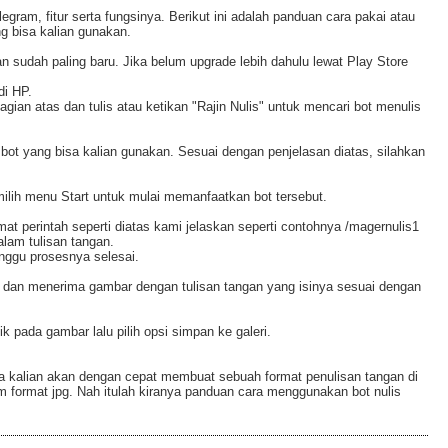
egram, fitur serta fungsinya. Berikut ini adalah panduan cara pakai atau
 bisa kalian gunakan.
n sudah paling baru. Jika belum upgrade lebih dahulu lewat Play Store
di HP.
gian atas dan tulis atau ketikan "Rajin Nulis" untuk mencari bot menulis
 bot yang bisa kalian gunakan. Sesuai dengan penjelasan diatas, silahkan
milih menu Start untuk mulai memanfaatkan bot tersebut.
mat perintah seperti diatas kami jelaskan seperti contohnya /magernulis1
alam tulisan tangan.
unggu prosesnya selesai.
 dan menerima gambar dengan tulisan tangan yang isinya sesuai dengan
 pada gambar lalu pilih opsi simpan ke galeri.
a kalian akan dengan cepat membuat sebuah format penulisan tangan di
m format jpg. Nah itulah kiranya panduan cara menggunakan bot nulis