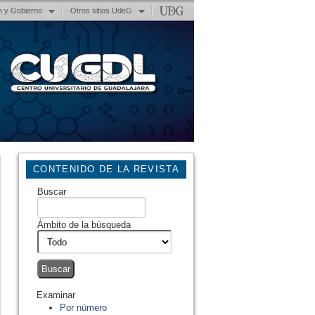
n y Gobierno
Otros sitios UdeG
CONTENIDO DE LA REVISTA
Buscar
Ámbito de la búsqueda
Examinar
Por número