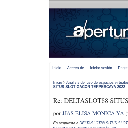
Inicio
Acerca de
Iniciar sesión
Regis
Inicio
>
Análisis del uso de espacios virtuale
SITUS SLOT GACOR TERPERCAYA 2022
Re: DELTASLOT88 SITU
por
JJAS ELISA MONICA YA
(
En respuesta a
DELTASLOT88 SITUS SLO