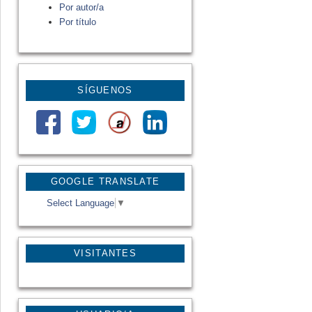
Por autor/a
Por título
SÍGUENOS
GOOGLE TRANSLATE
Select Language
▼
VISITANTES