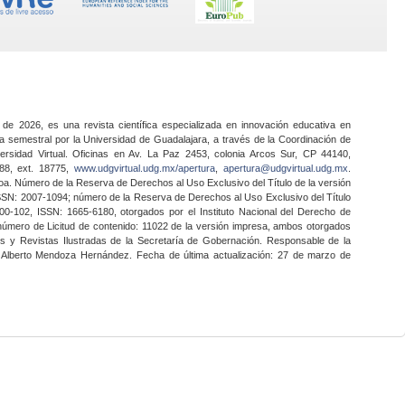
 de 2026, es una revista científica especializada en innovación educativa en
a semestral por la Universidad de Guadalajara, a través de la Coordinación de
ersidad Virtual. Oficinas en Av. La Paz 2453, colonia Arcos Sur, CP 44140,
888, ext. 18775,
www.udgvirtual.udg.mx/apertura
,
apertura@udgvirtual.udg.mx
.
a. Número de la Reserva de Derechos al Uso Exclusivo del Título de la versión
SSN: 2007-1094; número de la Reserva de Derechos al Uso Exclusivo del Título
0-102, ISSN: 1665-6180, otorgados por el Instituto Nacional del Derecho de
 número de Licitud de contenido: 11022 de la versión impresa, ambos otorgados
nes y Revistas Ilustradas de la Secretaría de Gobernación. Responsable de la
o Alberto Mendoza Hernández. Fecha de última actualización: 27 de marzo de