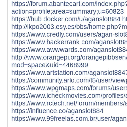
https://forum.abantecart.com/index.php
action=profile;area=summary;u=60823
https://hub.docker.com/u/aganslot884
h
http://lkpo2003.esy.es/bbs/home.php
https://www.credly.com/users/agan-slo
https://www.hackerrank.com/aganslot8
https://www.awwwards.com/aganslot88
http://www.orangepi.org/orangepibbse
mod=space&uid=4468999
https://www.artstation.com/aganslot8847
https://community.arlo.com/t5/user/view
https://www.wpgmaps.com/forums/users
https://www.icheckmovies.com/profiles/
https://www.rctech.net/forum/members
https://influence.co/aganslot884
https://www.99freelas.com.br/user/agan