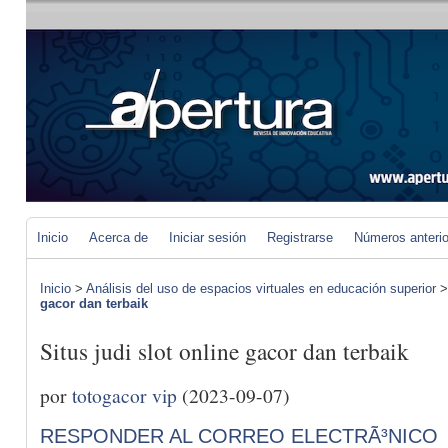
Inicio
Acerca de
Iniciar sesión
Registrarse
Números anteri
Inicio
>
Análisis del uso de espacios virtuales en educación superior
gacor dan terbaik
Situs judi slot online gacor dan terbaik
por
totogacor vip
(2023-09-07)
RESPONDER AL CORREO ELECTRÃ³NICO