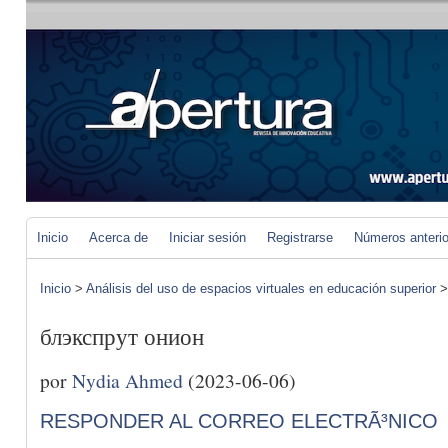
Inicio
Acerca de
Iniciar sesión
Registrarse
Números anteri
Inicio
>
Análisis del uso de espacios virtuales en educación superior
блэкспрут онион
por
Nydia Ahmed
(2023-06-06)
RESPONDER AL CORREO ELECTRÃ³NICO