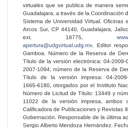
virtuales que se publica de manera seme
Guadalajara, a través de la Coordinación 
Sistema de Universidad Virtual. Oficinas 
Arcos Sur, CP 44140, Guadalajara, Jalisc
ext. 18775,
www.
apertura@udgvirtual.udg.mx
. Editor resp
Gamboa. Número de la Reserva de Dere
Título de la versión electrónica: 04-200
2007-1094; número de la Reserva de Der
Título de la versión impresa: 04-200
1665-6180, otorgados por el Instituto Nac
Número de Licitud de Título: 13449 y núme
11022 de la versión impresa, ambos o
Calificadora de Publicaciones y Revistas I
Gobernación. Responsable de la última ac
Sergio Alberto Mendoza Hernández. Fecha 