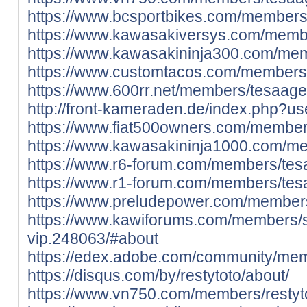
https://www.bcsportbikes.com/member
https://www.kawasakiversys.com/memb
https://www.kawasakininja300.com/me
https://www.customtacos.com/members
https://www.600rr.net/members/tesaag
http://front-kameraden.de/index.php?us
https://www.fiat500owners.com/membe
https://www.kawasakininja1000.com/m
https://www.r6-forum.com/members/te
https://www.r1-forum.com/members/te
https://www.preludepower.com/member
https://www.kawiforums.com/members/si
vip.248063/#about
https://edex.adobe.com/community/m
https://disqus.com/by/restytoto/about/
https://www.vn750.com/members/restyt