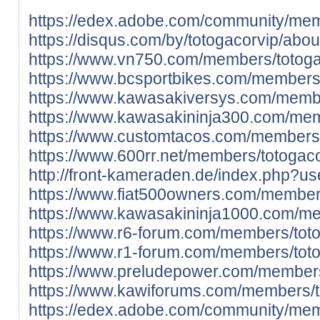
https://edex.adobe.com/community/m
https://disqus.com/by/totogacorvip/abou
https://www.vn750.com/members/totog
https://www.bcsportbikes.com/members
https://www.kawasakiversys.com/memb
https://www.kawasakininja300.com/mem
https://www.customtacos.com/members/
https://www.600rr.net/members/totogac
http://front-kameraden.de/index.php?us
https://www.fiat500owners.com/member
https://www.kawasakininja1000.com/me
https://www.r6-forum.com/members/tot
https://www.r1-forum.com/members/tot
https://www.preludepower.com/members
https://www.kawiforums.com/members/t
https://edex.adobe.com/community/m