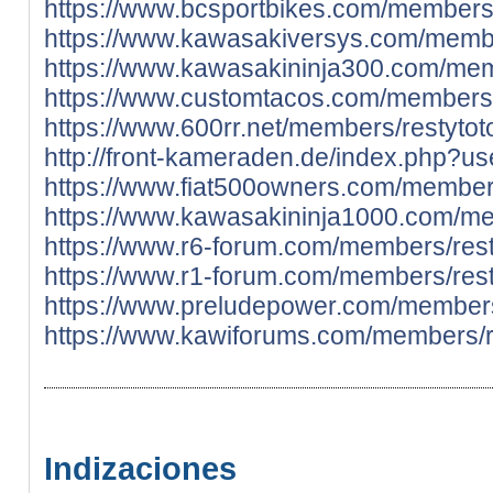
https://www.bcsportbikes.com/members
https://www.kawasakiversys.com/membe
https://www.kawasakininja300.com/mem
https://www.customtacos.com/members/
https://www.600rr.net/members/restyto
http://front-kameraden.de/index.php?us
https://www.fiat500owners.com/member
https://www.kawasakininja1000.com/me
https://www.r6-forum.com/members/res
https://www.r1-forum.com/members/res
https://www.preludepower.com/members
https://www.kawiforums.com/members/r
Indizaciones