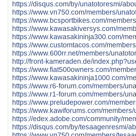
https://disqus.com/by/unatotoresmi/abou
https://www.vn750.com/members/unato
https://www.bcsportbikes.com/members
https://www.kawasakiversys.com/memb
https://www.kawasakininja300.com/me
https://www.customtacos.com/members
https://www.600rr.net/members/unatot
http://front-kameraden.de/index.php?us
https://www.fiat500owners.com/member
https://www.kawasakininja1000.com/m
https://www.r6-forum.com/members/una
https://www.r1-forum.com/members/una
https://www.preludepower.com/member
https://www.kawiforums.com/members/
https://edex.adobe.com/community/m
https://disqus.com/by/tesaagenresmi/ab
https://www.vn750.com/members/tesaa