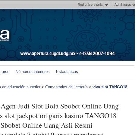
Red universitaria
Administració
trarse
Números anteriores
Estadísticas
s en educación superior
>
Comentarios del lector/a
>
viva slot TANGO18
Agen Judi Slot Bola Sbobet Online Uang
is slot jackpot on garis kasino TANGO18
a Sbobet Online Uang Asli Resmi
c jendela 7 eight10 gratis mendapati