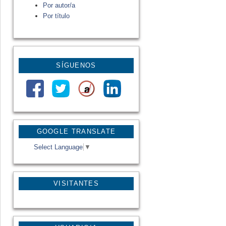
Por autor/a
Por título
SÍGUENOS
GOOGLE TRANSLATE
Select Language
▼
VISITANTES