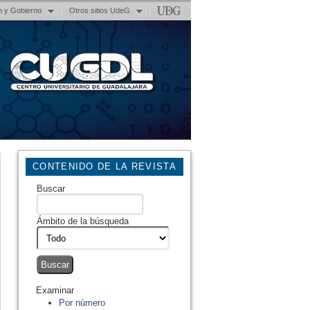
n y Gobierno
Otros sitios UdeG
CONTENIDO DE LA REVISTA
Buscar
Ámbito de la búsqueda
Examinar
Por número