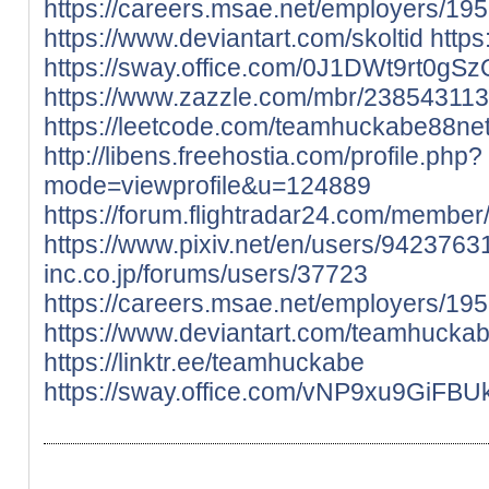
https://careers.msae.net/employers/195
https://www.deviantart.com/skoltid
https:
https://sway.office.com/0J1DWt9rt0gS
https://www.zazzle.com/mbr/2385431
https://leetcode.com/teamhuckabe88net
http://libens.freehostia.com/profile.php?
mode=viewprofile&u=124889
https://forum.flightradar24.com/memb
https://www.pixiv.net/en/users/9423763
inc.co.jp/forums/users/37723
https://careers.msae.net/employers/1
https://www.deviantart.com/teamhucka
https://linktr.ee/teamhuckabe
https://sway.office.com/vNP9xu9GiFB