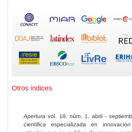
Otros índices
Apertura
vol. 18, núm. 1, abril - septiem
científica especializada en innovaci