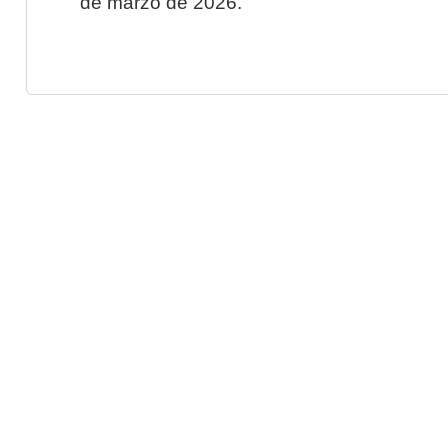
de marzo de 2026.