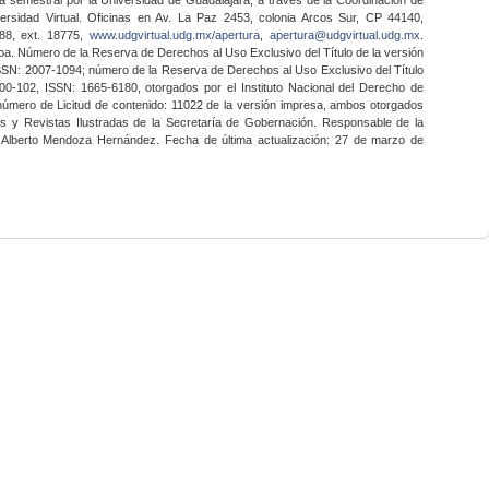
ersidad Virtual. Oficinas en Av. La Paz 2453, colonia Arcos Sur, CP 44140,
888, ext. 18775,
www.udgvirtual.udg.mx/apertura
,
apertura@udgvirtual.udg.mx
.
a. Número de la Reserva de Derechos al Uso Exclusivo del Título de la versión
SSN: 2007-1094; número de la Reserva de Derechos al Uso Exclusivo del Título
0-102, ISSN: 1665-6180, otorgados por el Instituto Nacional del Derecho de
 número de Licitud de contenido: 11022 de la versión impresa, ambos otorgados
nes y Revistas Ilustradas de la Secretaría de Gobernación. Responsable de la
o Alberto Mendoza Hernández. Fecha de última actualización: 27 de marzo de