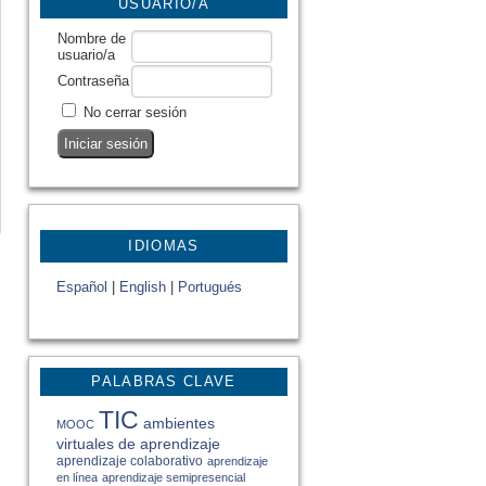
USUARIO/A
Nombre de
usuario/a
Contraseña
No cerrar sesión
IDIOMAS
Español
|
English
|
Portugués
PALABRAS CLAVE
TIC
ambientes
MOOC
virtuales de aprendizaje
aprendizaje colaborativo
aprendizaje
en línea
aprendizaje semipresencial