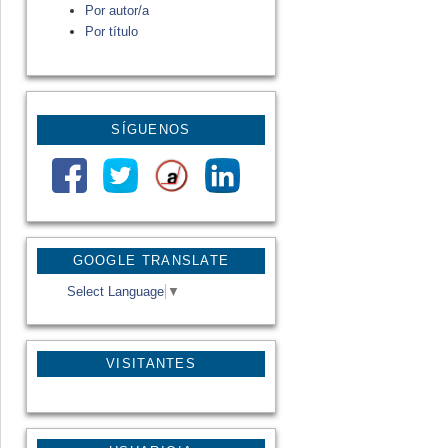
Por autor/a
Por título
SÍGUENOS
GOOGLE TRANSLATE
Select Language
▼
VISITANTES