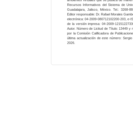
Recursos Informativos del Sistema de Univ
Guadalajara, Jalisco, México. Tel.: 3268-8
Editor responsable: Dr. Rafael Morales Gambo
electrónica: 04-2009-080712102200-203, e-I
de la versión impresa: 04-2009-12151227330
Autor. Número de Licitud de Título: 13449 y
por la Comisión Calificadora de Publicacio
última actualización de este número: Sergi
2026.