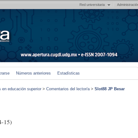
Red universitaria
Administració
trarse
Números anteriores
Estadísticas
s en educación superior
>
Comentarios del lector/a
>
Slot88 JP Besar
4-15)