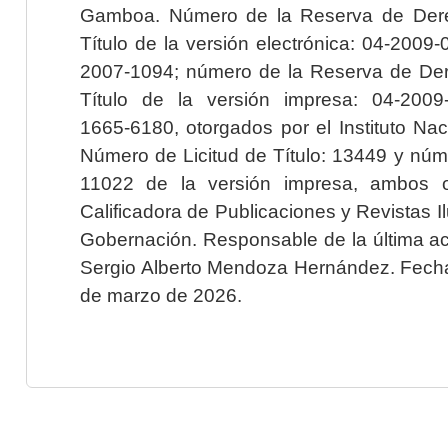
Gamboa. Número de la Reserva de Dere
Título de la versión electrónica: 04-200
2007-1094; número de la Reserva de Der
Título de la versión impresa: 04-200
1665-6180, otorgados por el Instituto Nac
Número de Licitud de Título: 13449 y núme
11022 de la versión impresa, ambos o
Calificadora de Publicaciones y Revistas I
Gobernación. Responsable de la última ac
Sergio Alberto Mendoza Hernández. Fecha 
de marzo de 2026.