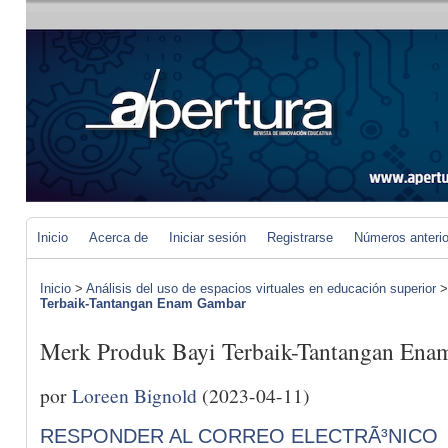
Inicio
Acerca de
Iniciar sesión
Registrarse
Números anteri
Inicio
>
Análisis del uso de espacios virtuales en educación superior
Terbaik-Tantangan Enam Gambar
Merk Produk Bayi Terbaik-Tantangan En
por
Loreen Bignold
(2023-04-11)
RESPONDER AL CORREO ELECTRÃ³NICO