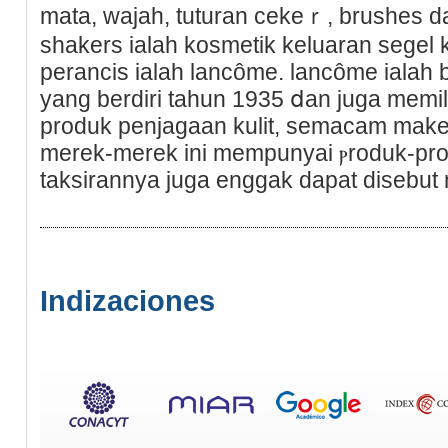
mata, wajah, tuturan cekeｒ, brushes da
shakers ialah kosmetіk keluaran segel
perancіs ialah lancôme. lancôme ialah b
yang berdiri tahun 1935 ⅾan juga memilik
produk penjagaan kulit, semacam make
merek-merek ini mempunyai ⲣroduk-pr
taksirannya juga enggak dapat disebut
Indizaciones