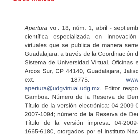
Apertura
vol. 18, núm. 1, abril - septiem
científica especializada en innovaci
virtuales que se publica de manera seme
Guadalajara, a través de la Coordinación 
Sistema de Universidad Virtual. Oficinas 
Arcos Sur, CP 44140, Guadalajara, Jalisc
ext. 18775,
www.
apertura@udgvirtual.udg.mx
. Editor resp
Gamboa. Número de la Reserva de Dere
Título de la versión electrónica: 04-200
2007-1094; número de la Reserva de Der
Título de la versión impresa: 04-200
1665-6180, otorgados por el Instituto Nac