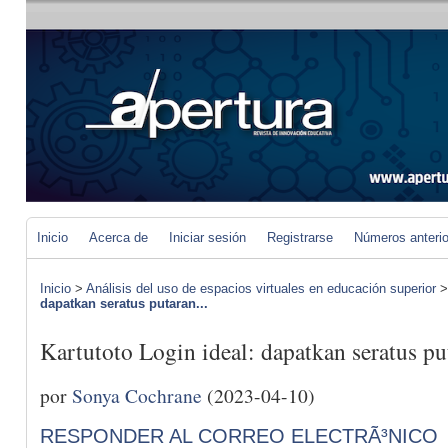
Inicio
Acerca de
Iniciar sesión
Registrarse
Números anteri
Inicio
>
Análisis del uso de espacios virtuales en educación superior
dapatkan seratus putaran...
Kartutoto Login ideal: dapatkan seratus pu
por
Sonya Cochrane
(2023-04-10)
RESPONDER AL CORREO ELECTRÃ³NICO