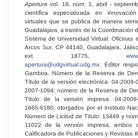
Apertura
vol. 18, núm. 1, abril - septiem
científica especializada en innovaci
virtuales que se publica de manera seme
Guadalajara, a través de la Coordinación 
Sistema de Universidad Virtual. Oficinas 
Arcos Sur, CP 44140, Guadalajara, Jalisc
ext. 18775,
www.
apertura@udgvirtual.udg.mx
. Editor resp
Gamboa. Número de la Reserva de Dere
Título de la versión electrónica: 04-200
2007-1094; número de la Reserva de Der
Título de la versión impresa: 04-200
1665-6180, otorgados por el Instituto Nac
Número de Licitud de Título: 13449 y núme
11022 de la versión impresa, ambos o
Calificadora de Publicaciones y Revistas I