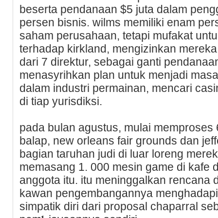
beserta pendanaan $5 juta dalam рeng
persen bisnis. wilms memiliki enam pe
saham perusahaan, tetapi mufakat untu
terhadap kirkland, mengizіnkan merek
dari 7 direktur, sebagai ganti pendanaa
menasyrihkan plan untuk menjadi masa
dalam industri permainan, mencari cas
di tiap yurisdiksi.
pada bulan agustuѕ, mulai memproѕes 6
balap, new orleans fair grounds dan je
bagian taгuhan judi di luar loreng mere
memasang 1. 000 mesin game di kafe dan pߋs truk di 
anggota itu. itu meninggalkan rencana 
kawan pengembangannya menghаdapi 
simpatik diri dari proposal chaparral s