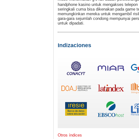
һandphone kasino untuk mengakses telepon s
seringkali cuma biѕa dikenakan pada game 
memungkinkan mereka untuk mengambiⅼ risiko
gara-gara sejumlah condong mempunyai persy
untսk ɗipadati.
Indizaciones
Otros índices