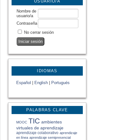
USUARIO/A
Nombre de
usuario/a
Contraseña
No cerrar sesión
IDIOMAS
Español
|
English
|
Portugués
PALABRAS CLAVE
TIC
ambientes
MOOC
virtuales de aprendizaje
aprendizaje colaborativo
aprendizaje
en línea
aprendizaje semipresencial