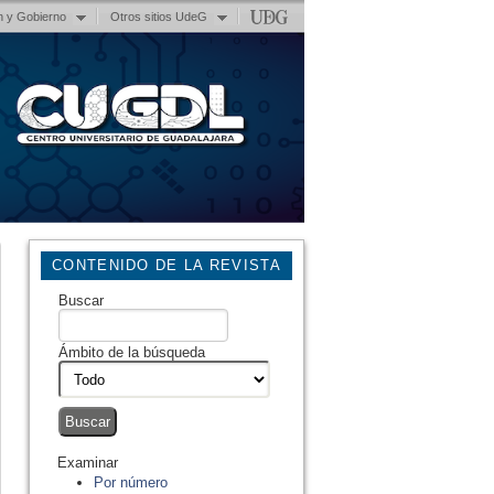
n y Gobierno
Otros sitios UdeG
CONTENIDO DE LA REVISTA
Buscar
Ámbito de la búsqueda
Examinar
Por número