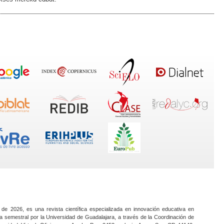
 de 2026, es una revista científica especializada en innovación educativa en
a semestral por la Universidad de Guadalajara, a través de la Coordinación de