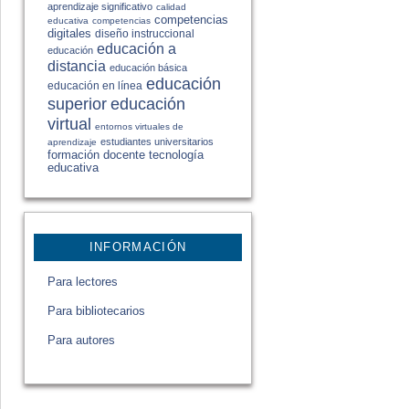
aprendizaje significativo
calidad
competencias
educativa
competencias
digitales
diseño instruccional
educación a
educación
distancia
educación básica
educación
educación en línea
educación
superior
virtual
entornos virtuales de
estudiantes universitarios
aprendizaje
formación docente
tecnología
educativa
INFORMACIÓN
Para lectores
Para bibliotecarios
Para autores