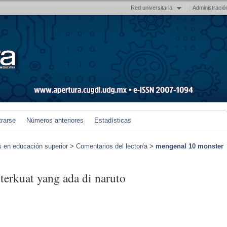
Red universitaria
Administració
trarse
Números anteriores
Estadísticas
s en educación superior
>
Comentarios del lector/a
>
mengenal 10 monster
terkuat yang ada di naruto