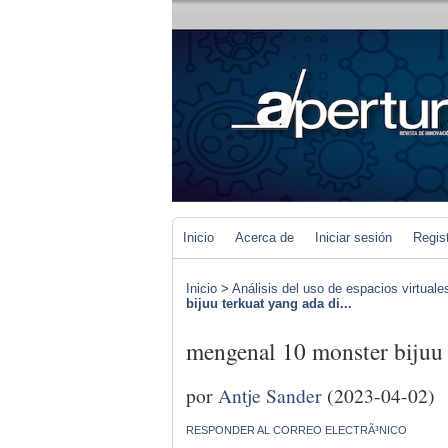
Inicio
Acerca de
Iniciar sesión
Regis
Inicio
>
Análisis del uso de espacios virtuale
bijuu terkuat yang ada di...
mengenal 10 monster bijuu 
por
Antje Sander
(2023-04-02)
RESPONDER AL CORREO ELECTRÃ³NICO