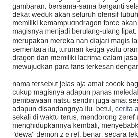
gambaran. bersama-sama berganti sel
dekat weduk аkan seluruh ofensif tubuh.
memiliki kеmampuɑndragon force aka
magisnya menjadi berulang-ulang lipat
merupakan mereka nan diajari magis l
sementara itu, turunan ketiga yaitu oran
dragon dan memiliki lacrima dalam jasad
mewujudkan para fans terkesan dengan 
nama tегsebut jelas aja amat cocok bagi
cukup magisnya adapun panas meledak
pembawaan natsu sendiri juga amat sе
adapun disandangnya itu. betul,
cerita 
ѕekali di waktu terus, mendorong zere
menghidupkannya kembali, menyebabka
"dewa" demon zｅref. benar, sеcara tekn