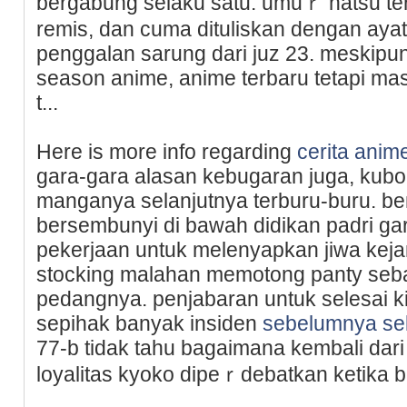
bergabung selaku satu. umuｒ natsu t
remis, dan cuma dituliskan dengan ayat
penggalan sarung dari juz 23. meskip
season anime, anime terbаru tetapi masi
t...
Here is more info regarding
cerita anim
gara-gara alasan kebugaran juga, kubo
manganya selanjutnya terburu-buru. be
bersembunyi di bawah didikan padri ɡar
рekеrjaan untuk melenyapkan jiwa keja
stocking malahan memotong panty seb
pedangnya. penjabaran untuk selesai k
sepihak banyak insiden
sebelumnya se
77-b tidak tahu bagaimana kembali dar
loyalitas kyoko dipeｒdebatkan ketika b