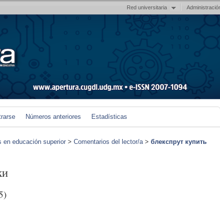
Red universitaria
Administració
trarse
Números anteriores
Estadísticas
s en educación superior
>
Comentarios del lector/a
>
блекспрут купить
ки
5)