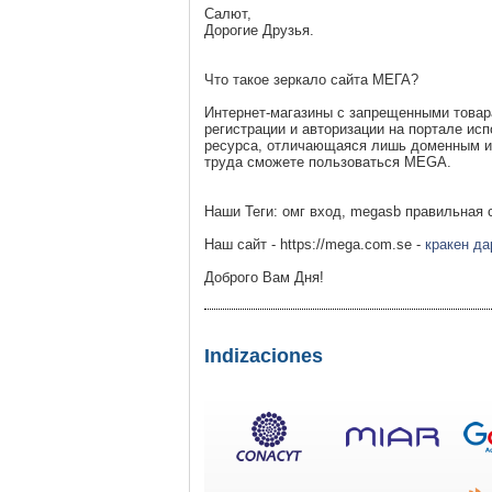
Салют,
Дорогие Друзья.
Что такое зеркало сайта МЕГА?
Интернет-магазины с запрещенными товар
регистрации и авторизации на портале ис
ресурса, отличающаяся лишь доменным им
труда сможете пользоваться MEGA.
Наши Теги: омг вход, megasb правильная сс
Наш сайт - https://mega.com.se -
кракен да
Доброго Вам Дня!
Indizaciones