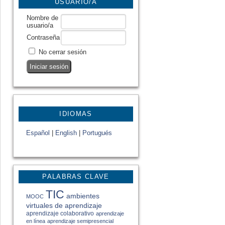
USUARIO/A
Nombre de
usuario/a
Contraseña
No cerrar sesión
IDIOMAS
Español
|
English
|
Portugués
PALABRAS CLAVE
TIC
ambientes
MOOC
virtuales de aprendizaje
aprendizaje colaborativo
aprendizaje
en línea
aprendizaje semipresencial