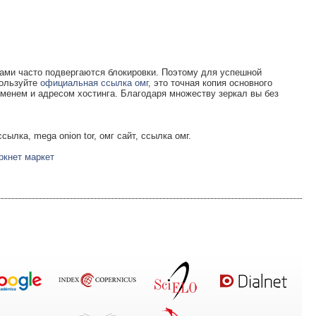
ами часто подвергаются блокировки. Поэтому для успешной
пользуйте
официальная ссылка омг
, это точная копия основного
енем и адресом хостинга. Благодаря множеству зеркал вы без
ылка, mega onion tor, омг сайт, ссылка омг.
ркнет маркет