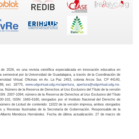
 de 2026, es una revista científica especializada en innovación educativa en
a semestral por la Universidad de Guadalajara, a través de la Coordinación de
ersidad Virtual. Oficinas en Av. La Paz 2453, colonia Arcos Sur, CP 44140,
888, ext. 18775,
www.udgvirtual.udg.mx/apertura
,
apertura@udgvirtual.udg.mx
.
a. Número de la Reserva de Derechos al Uso Exclusivo del Título de la versión
SSN: 2007-1094; número de la Reserva de Derechos al Uso Exclusivo del Título
0-102, ISSN: 1665-6180, otorgados por el Instituto Nacional del Derecho de
 número de Licitud de contenido: 11022 de la versión impresa, ambos otorgados
nes y Revistas Ilustradas de la Secretaría de Gobernación. Responsable de la
o Alberto Mendoza Hernández. Fecha de última actualización: 27 de marzo de