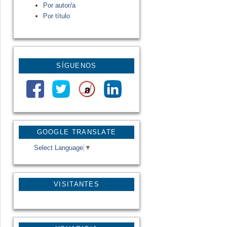
Por autor/a
Por título
SÍGUENOS
GOOGLE TRANSLATE
Select Language
▼
VISITANTES