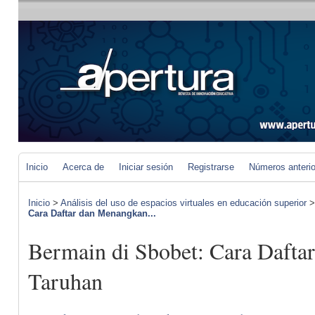
Inicio
Acerca de
Iniciar sesión
Registrarse
Números anteri
Inicio
>
Análisis del uso de espacios virtuales en educación superior
Cara Daftar dan Menangkan...
Bermain di Sbobet: Cara Daft
Taruhan