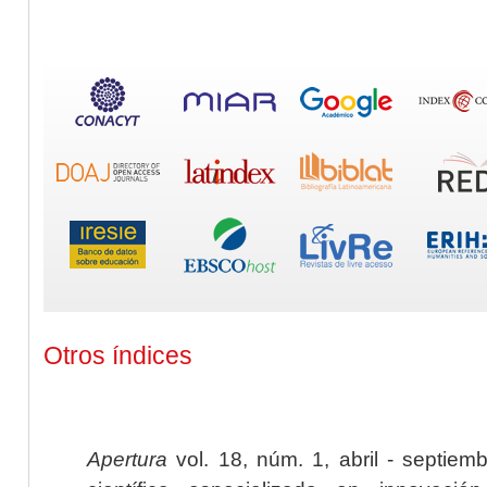
Otros índices
Apertura
vol. 18, núm. 1, abril - septiem