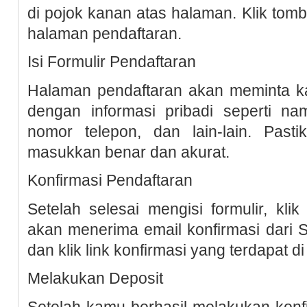
di pojok kanan atas halaman. Klik tom
halaman pendaftaran.
Isi Formulir Pendaftaran
Halaman pendaftaran akan meminta ka
dengan informasi pribadi seperti na
nomor telepon, dan lain-lain. Past
masukkan benar dan akurat.
Konfirmasi Pendaftaran
Setelah selesai mengisi formulir, kli
akan menerima email konfirmasi dari S
dan klik link konfirmasi yang terdapat d
Melakukan Deposit
Setelah kamu berhasil melakukan konfi