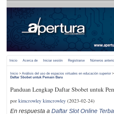
Inicio
Acerca de
Iniciar sesión
Registrarse
Números anteri
Inicio
>
Análisis del uso de espacios virtuales en educación superior
Daftar Sbobet untuk Pemain Baru
Panduan Lengkap Daftar Sbobet untuk Pe
por
kimcrowley kimcrowley
(2023-02-24)
En respuesta a
Daftar Slot Online Terb