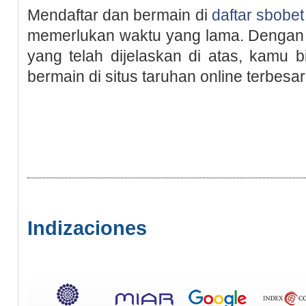
Mendaftar dan bermain di
daftar sbobet
memerlukan waktu yang lama. Dengan 
yang telah dijelaskan di atas, kamu 
bermain di situs taruhan online terbesar 
Indizaciones