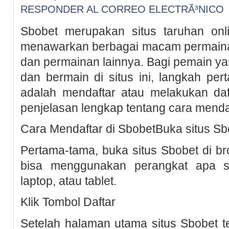
RESPONDER AL CORREO ELECTRÃ³NICO
Sbobet merupakan situs taruhan onl
menawarkan berbagai macam permainan 
dan permainan lainnya. Bagi pemain ya
dan bermain di situs ini, langkah pe
adalah mendaftar atau melakukan daft
penjelasan lengkap tentang cara menda
Cara Mendaftar di SbobetBuka situs Sb
Pertama-tama, buka situs Sbobet di b
bisa menggunakan perangkat apa sa
laptop, atau tablet.
Klik Tombol Daftar
Setelah halaman utama situs Sbobet te