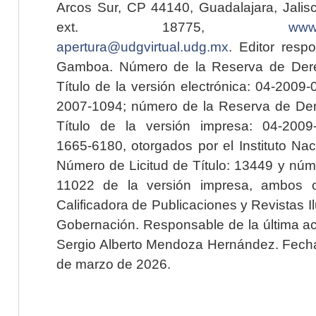
Arcos Sur, CP 44140, Guadalajara, Jalisc
ext. 18775,
www.
apertura@udgvirtual.udg.mx
. Editor resp
Gamboa. Número de la Reserva de Dere
Título de la versión electrónica: 04-200
2007-1094; número de la Reserva de Der
Título de la versión impresa: 04-200
1665-6180, otorgados por el Instituto Nac
Número de Licitud de Título: 13449 y núme
11022 de la versión impresa, ambos o
Calificadora de Publicaciones y Revistas I
Gobernación. Responsable de la última ac
Sergio Alberto Mendoza Hernández. Fecha 
de marzo de 2026.