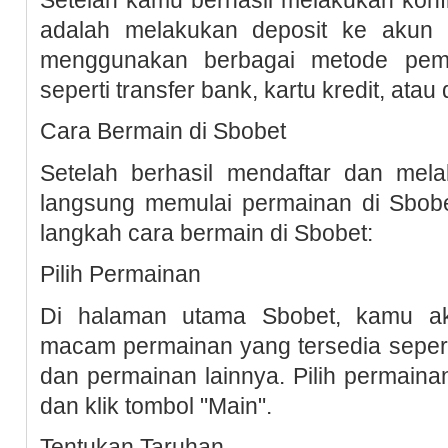
adalah melakukan deposit ke akun
menggunakan berbagai metode pem
seperti transfer bank, kartu kredit, atau
Cara Bermain di Sbobet
Setelah berhasil mendaftar dan mel
langsung memulai permainan di Sbobet
langkah cara bermain di Sbobet:
Pilih Permainan
Di halaman utama Sbobet, kamu a
macam permainan yang tersedia seperti
dan permainan lainnya. Pilih permain
dan klik tombol "Main".
Tentukan Taruhan