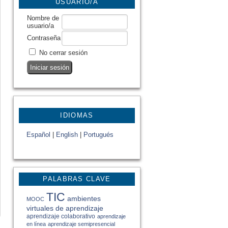
USUARIO/A
Nombre de
usuario/a
Contraseña
No cerrar sesión
IDIOMAS
Español
|
English
|
Portugués
PALABRAS CLAVE
TIC
ambientes
MOOC
virtuales de aprendizaje
aprendizaje colaborativo
aprendizaje
en línea
aprendizaje semipresencial