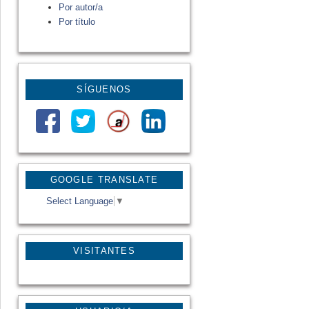
Por autor/a
Por título
SÍGUENOS
GOOGLE TRANSLATE
Select Language
▼
VISITANTES