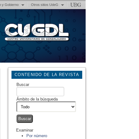
n y Gobierno
Otros sitios UdeG
CONTENIDO DE LA REVISTA
Buscar
Ámbito de la búsqueda
Examinar
Por número