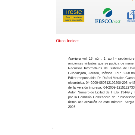
Otros índices
Apertura
vol. 18, núm. 1, abril - septiembre
ambientes virtuales que se publica de maner
Recursos Informativos del Sistema de Univ
Guadalajara, Jalisco, México. Tel.: 3268-8
Editor responsable: Dr. Rafael Morales Gambo
electrónica: 04-2009-080712102200-203, e-I
de la versión impresa: 04-2009-12151227330
Autor. Número de Licitud de Título: 13449 y
por la Comisión Calificadora de Publicacio
última actualización de este número: Sergi
2026.