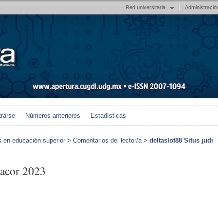
Red universitaria
Administració
trarse
Números anteriores
Estadísticas
s en educación superior
>
Comentarios del lector/a
>
deltaslot88 Situs judi
 gacor 2023
)