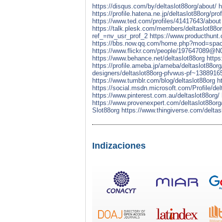
https://disqus.com/by/deltaslot88org/about/
h
https://profile.hatena.ne.jp/deltaslot88org/prof
https://www.ted.com/profiles/41417643/about
https://talk.plesk.com/members/deltaslot88o
ref_=nv_usr_prof_2
https://www.producthunt
https://bbs.now.qq.com/home.php?mod=spa
https://www.flickr.com/people/197647089@N
https://www.behance.net/deltaslot88org
https
https://profile.ameba.jp/ameba/deltaslot88org
designers/deltaslot88org-pfvwus-pf~1388916
https://www.tumblr.com/blog/deltaslot88org
h
https://social.msdn.microsoft.com/Profile/del
https://www.pinterest.com.au/deltaslot88org/
https://www.provenexpert.com/deltaslot88org
Slot88org
https://www.thingiverse.com/deltas
Indizaciones