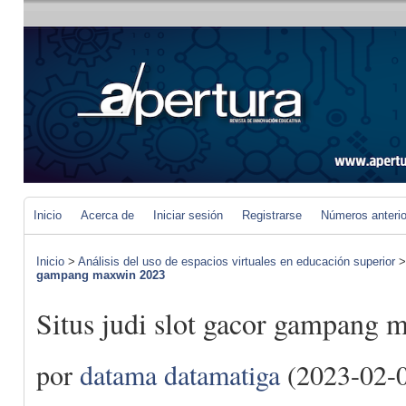
Inicio
Acerca de
Iniciar sesión
Registrarse
Números anteri
Inicio
>
Análisis del uso de espacios virtuales en educación superior
gampang maxwin 2023
Situs judi slot gacor gampang
por
datama datamatiga
(2023-02-