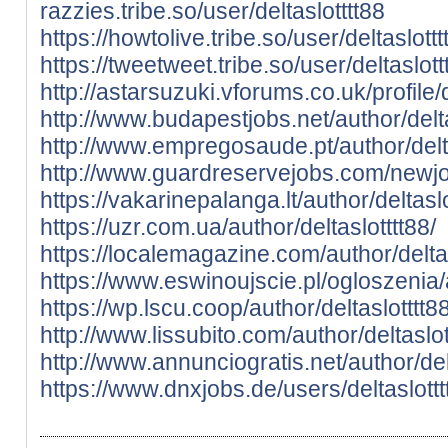
razzies.tribe.so/user/deltaslotttt88
https://howtolive.tribe.so/user/deltaslottt
https://tweetweet.tribe.so/user/deltaslott
http://astarsuzuki.vforums.co.uk/profile/d
http://www.budapestjobs.net/author/delta
http://www.empregosaude.pt/author/del
http://www.guardreservejobs.com/newjob
https://vakarinepalanga.lt/author/deltaslo
https://uzr.com.ua/author/deltaslotttt88/
https://localemagazine.com/author/deltas
https://www.eswinoujscie.pl/ogloszenia/a
https://wp.lscu.coop/author/deltaslotttt88
http://www.lissubito.com/author/deltaslot
http://www.annunciogratis.net/author/del
https://www.dnxjobs.de/users/deltaslottt