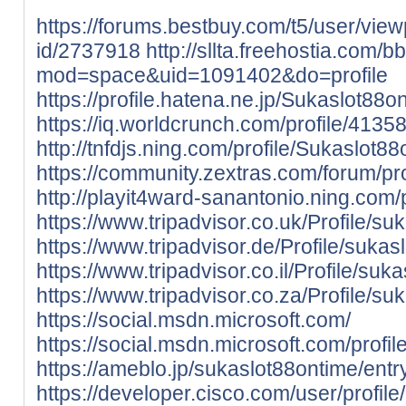
https://forums.bestbuy.com/t5/user/view
id/2737918
http://sllta.freehostia.com
mod=space&uid=1091402&do=profile
https://profile.hatena.ne.jp/Sukaslot88on
https://iq.worldcrunch.com/profile/4135
http://tnfdjs.ning.com/profile/Sukaslot8
https://community.zextras.com/forum/pro
http://playit4ward-sanantonio.ning.com/
https://www.tripadvisor.co.uk/Profile/s
https://www.tripadvisor.de/Profile/suka
https://www.tripadvisor.co.il/Profile/suk
https://www.tripadvisor.co.za/Profile/s
https://social.msdn.microsoft.com/
https://social.msdn.microsoft.com/profi
https://ameblo.jp/sukaslot88ontime/en
https://developer.cisco.com/user/profi