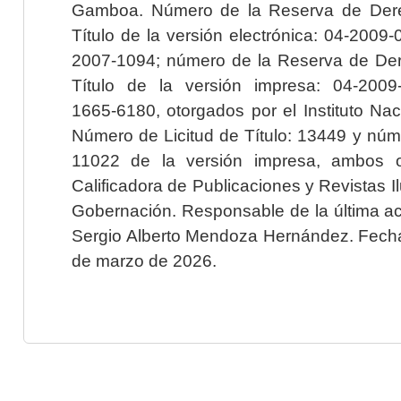
Gamboa. Número de la Reserva de Dere
Título de la versión electrónica: 04-200
2007-1094; número de la Reserva de Der
Título de la versión impresa: 04-200
1665-6180, otorgados por el Instituto Nac
Número de Licitud de Título: 13449 y núme
11022 de la versión impresa, ambos o
Calificadora de Publicaciones y Revistas I
Gobernación. Responsable de la última ac
Sergio Alberto Mendoza Hernández. Fecha 
de marzo de 2026.