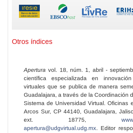
Otros índices
Apertura
vol. 18, núm. 1, abril - septiem
científica especializada en innovaci
virtuales que se publica de manera seme
Guadalajara, a través de la Coordinación 
Sistema de Universidad Virtual. Oficinas 
Arcos Sur, CP 44140, Guadalajara, Jalisc
ext. 18775,
www.
apertura@udgvirtual.udg.mx
. Editor resp