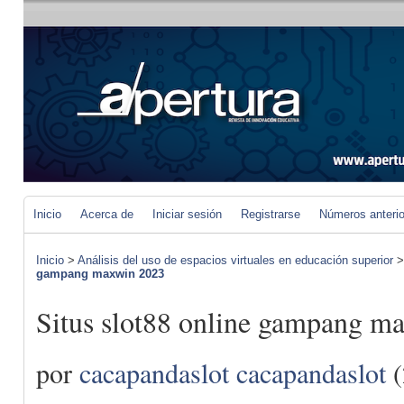
Inicio
Acerca de
Iniciar sesión
Registrarse
Números anteri
Inicio
>
Análisis del uso de espacios virtuales en educación superior
gampang maxwin 2023
Situs slot88 online gampang m
por
cacapandaslot cacapandaslot
(