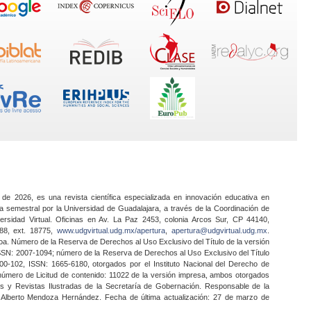
 de 2026, es una revista científica especializada en innovación educativa en
a semestral por la Universidad de Guadalajara, a través de la Coordinación de
ersidad Virtual. Oficinas en Av. La Paz 2453, colonia Arcos Sur, CP 44140,
888, ext. 18775,
www.udgvirtual.udg.mx/apertura
,
apertura@udgvirtual.udg.mx
.
a. Número de la Reserva de Derechos al Uso Exclusivo del Título de la versión
SSN: 2007-1094; número de la Reserva de Derechos al Uso Exclusivo del Título
0-102, ISSN: 1665-6180, otorgados por el Instituto Nacional del Derecho de
 número de Licitud de contenido: 11022 de la versión impresa, ambos otorgados
nes y Revistas Ilustradas de la Secretaría de Gobernación. Responsable de la
o Alberto Mendoza Hernández. Fecha de última actualización: 27 de marzo de