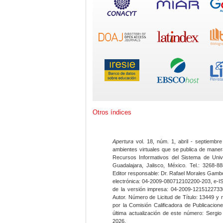
Otros índices
Apertura
vol. 18, núm. 1, abril - septiembre
ambientes virtuales que se publica de maner
Recursos Informativos del Sistema de Univ
Guadalajara, Jalisco, México. Tel.: 3268-8
Editor responsable: Dr. Rafael Morales Gambo
electrónica: 04-2009-080712102200-203, e-I
de la versión impresa: 04-2009-12151227330
Autor. Número de Licitud de Título: 13449 y
por la Comisión Calificadora de Publicacio
última actualización de este número: Sergi
2026.