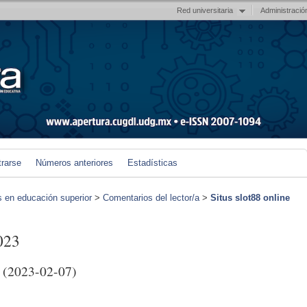
Red universitaria
Administració
trarse
Números anteriores
Estadísticas
s en educación superior
>
Comentarios del lector/a
>
Situs slot88 online
023
(2023-02-07)