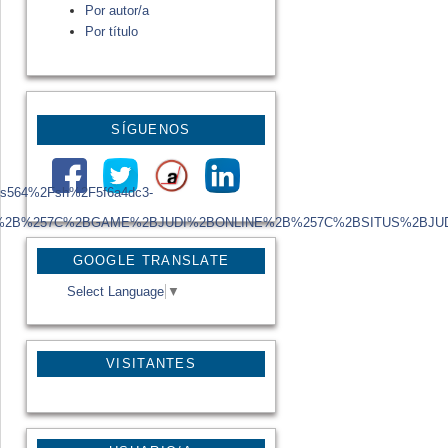
Por autor/a
Por título
SÍGUENOS
Fs564%2Fsh%2F5f6a4dc3-
NLINE%2B%257C%2BGAME%2BJUDI%2BONLINE%2B%257C%2BSITUS%2BJ
GOOGLE TRANSLATE
Select Language
▼
VISITANTES