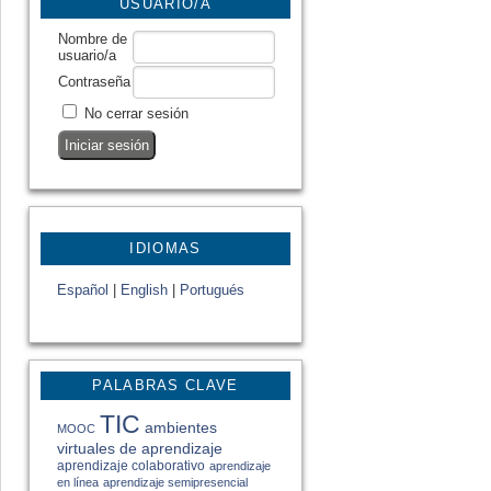
USUARIO/A
Nombre de
usuario/a
Contraseña
No cerrar sesión
IDIOMAS
Español
|
English
|
Portugués
PALABRAS CLAVE
TIC
ambientes
MOOC
virtuales de aprendizaje
aprendizaje colaborativo
aprendizaje
en línea
aprendizaje semipresencial