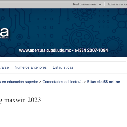
Red universitaria
Administració
trarse
Números anteriores
Estadísticas
s en educación superior
>
Comentarios del lector/a
>
Situs slot88 online
ng maxwin 2023