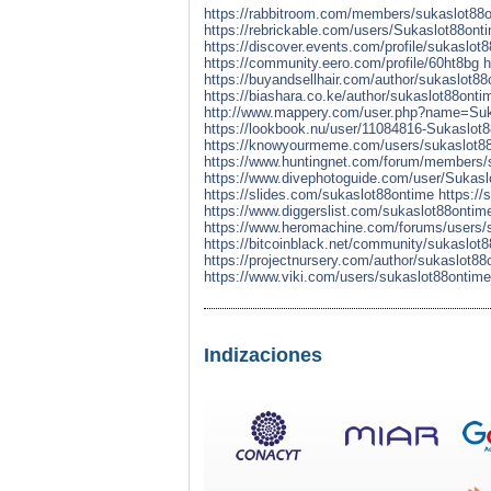
https://rabbitroom.com/members/sukaslot88on
https://rebrickable.com/users/Sukaslot88ont
https://discover.events.com/profile/sukaslo
https://community.eero.com/profile/60ht8bg
h
https://buyandsellhair.com/author/sukaslot88
https://biashara.co.ke/author/sukaslot88onti
http://www.mappery.com/user.php?name=Suk
https://lookbook.nu/user/11084816-Sukaslot
https://knowyourmeme.com/users/sukaslot8
https://www.huntingnet.com/forum/members/
https://www.divephotoguide.com/user/Sukasl
https://slides.com/sukaslot88ontime
https:/
https://www.diggerslist.com/sukaslot88ontim
https://www.heromachine.com/forums/users/
https://bitcoinblack.net/community/sukaslot8
https://projectnursery.com/author/sukaslot88
https://www.viki.com/users/sukaslot88ontim
Indizaciones