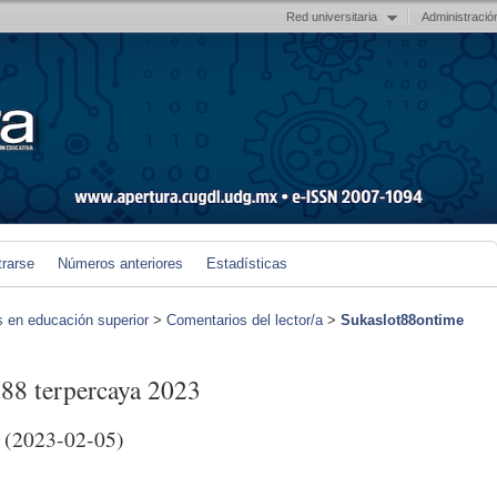
Red universitaria
Administració
trarse
Números anteriores
Estadísticas
s en educación superior
>
Comentarios del lector/a
>
Sukaslot88ontime
t88 terpercaya 2023
(2023-02-05)