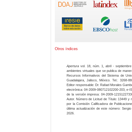
Otros índices
Apertura
vol. 18, núm. 1, abril - septiembre
ambientes virtuales que se publica de maner
Recursos Informativos del Sistema de Univ
Guadalajara, Jalisco, México. Tel.: 3268-8
Editor responsable: Dr. Rafael Morales Gambo
electrónica: 04-2009-080712102200-203, e-I
de la versión impresa: 04-2009-12151227330
Autor. Número de Licitud de Título: 13449 y
por la Comisión Calificadora de Publicacio
última actualización de este número: Sergi
2026.