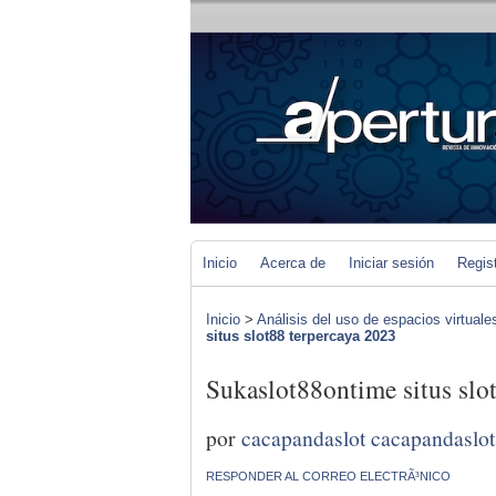
Inicio
Acerca de
Iniciar sesión
Regis
Inicio
>
Análisis del uso de espacios virtuale
situs slot88 terpercaya 2023
Sukaslot88ontime situs slo
por
cacapandaslot cacapandaslot
RESPONDER AL CORREO ELECTRÃ³NICO