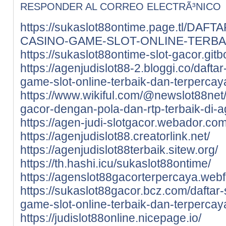
RESPONDER AL CORREO ELECTRÃ³NICO
https://sukaslot88ontime.page.tl/DA
CASINO-GAME-SLOT-ONLINE-TERBA
https://sukaslot88ontime-slot-gacor.gitbo
https://agenjudislot88-2.bloggi.co/dafta
game-slot-online-terbaik-dan-terpercay
https://www.wikiful.com/@newslot88net/
gacor-dengan-pola-dan-rtp-terbaik-di-a
https://agen-judi-slotgacor.webador.com
https://agenjudislot88.creatorlink.net/
https://agenjudislot88terbaik.sitew.org/
https://th.hashi.icu/sukaslot88ontime/
https://agenslot88gacorterpercaya.webf
https://sukaslot88gacor.bcz.com/daftar-
game-slot-online-terbaik-dan-terpercay
https://judislot88online.nicepage.io/