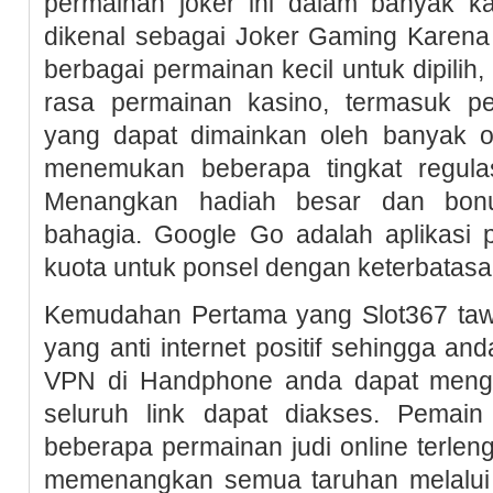
permainan joker ini dalam banyak k
dikenal sebagai Joker Gaming Karen
berbagai permainan kecil untuk dipilih
rasa permainan kasino, termasuk p
yang dapat dimainkan oleh banyak 
menemukan beberapa tingkat regulas
Menangkan hadiah besar dan bon
bahagia. Google Go adalah aplikasi
kuota untuk ponsel dengan keterbatasan
Kemudahan Pertama yang Slot367 tawar
yang anti internet positif sehingga anda
VPN di Handphone anda dapat menget
seluruh link dapat diakses. Pemain
beberapa permainan judi online terleng
memenangkan semua taruhan melalui ap