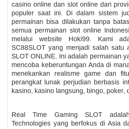
casino online dan slot online dari pr
populer saat ini. Di dalam sistem ju
permainan bisa dilakukan tanpa bata
semua permainan slot online Indonesi
melalui website Hoki99. Kami ad
SC88SLOT yang menjadi salah satu a
SLOT ONLINE. Ini adalah permainan 
mencoba keberuntungan Anda di mana 
menekankan realisme game dan fi
perangkat lunak perjudian berbasis in
kasino, kasino langsung, bingo, poker, 
Real Time Gaming SLOT adala
Technologies yang berfokus di Asia da