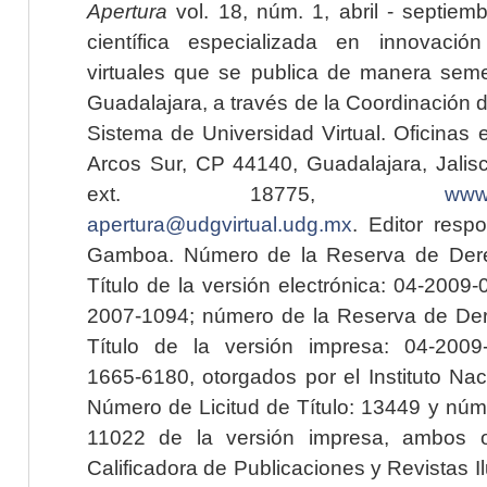
Apertura
vol. 18, núm. 1, abril - septiem
científica especializada en innovaci
virtuales que se publica de manera seme
Guadalajara, a través de la Coordinación 
Sistema de Universidad Virtual. Oficinas 
Arcos Sur, CP 44140, Guadalajara, Jalisc
ext. 18775,
www.
apertura@udgvirtual.udg.mx
. Editor resp
Gamboa. Número de la Reserva de Dere
Título de la versión electrónica: 04-200
2007-1094; número de la Reserva de Der
Título de la versión impresa: 04-200
1665-6180, otorgados por el Instituto Nac
Número de Licitud de Título: 13449 y núme
11022 de la versión impresa, ambos o
Calificadora de Publicaciones y Revistas I