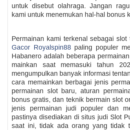
untuk disebut olahraga. Jangan ragu
kami untuk menemukan hal-hal bonus ka
Permainan kami terkenal sebagai slot
Gacor Royalspin88
paling populer men
Habanero adalah beberapa permainan
mainkan saat memasuki tahun 2021
mengumpulkan banyak informasi tentan
cara memainkan berbagai jenis perma
permainan slot baru, aturan permaina
bonus gratis, dan teknik bermain slot 
jenis permainan judi populer dan m
pastinya disediakan di situs judi Slot
saat ini, tidak ada orang yang tidak