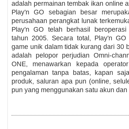
adalah permainan tembak ikan online a
Play'n GO sebagian besar merupak
perusahaan perangkat lunak terkemuka
Play'n GO telah berhasil beroperas
tahun 2005. Secara total, Play'n GO t
game unik dalam tidak kurang dari 30
adalah pelopor perjudian Omni-chann
ONE, menawarkan kepada operator
pengalaman tanpa batas, kapan saj
produk, saluran apa pun (online, selule
pun yang menggunakan satu akun dan 