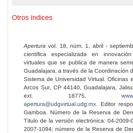
Otros índices
Apertura
vol. 18, núm. 1, abril - septiem
científica especializada en innovaci
virtuales que se publica de manera seme
Guadalajara, a través de la Coordinación 
Sistema de Universidad Virtual. Oficinas 
Arcos Sur, CP 44140, Guadalajara, Jalisc
ext. 18775,
www.
apertura@udgvirtual.udg.mx
. Editor resp
Gamboa. Número de la Reserva de Dere
Título de la versión electrónica: 04-200
2007-1094; número de la Reserva de Der