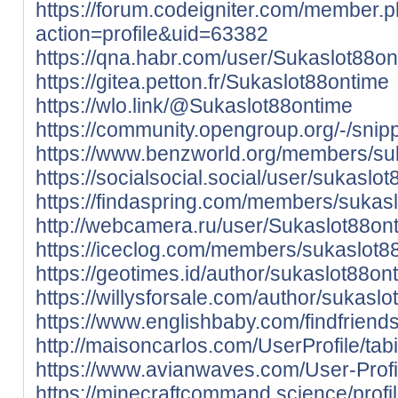
https://forum.codeigniter.com/member.
action=profile&uid=63382
https://qna.habr.com/user/Sukaslot88o
https://gitea.petton.fr/Sukaslot88ontime
https://wlo.link/@Sukaslot88ontime
https://community.opengroup.org/-/snip
https://www.benzworld.org/members/su
https://socialsocial.social/user/sukaslo
https://findaspring.com/members/sukas
http://webcamera.ru/user/Sukaslot88on
https://iceclog.com/members/sukaslot88
https://geotimes.id/author/sukaslot88on
https://willysforsale.com/author/sukaslo
https://www.englishbaby.com/findfriends
http://maisoncarlos.com/UserProfile/ta
https://www.avianwaves.com/User-Profi
https://minecraftcommand.science/profi