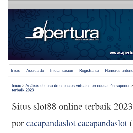
Inicio
Acerca de
Iniciar sesión
Registrarse
Números anteri
Inicio
>
Análisis del uso de espacios virtuales en educación superior
terbaik 2023
Situs slot88 online terbaik 2023
por
cacapandaslot cacapandaslot
(