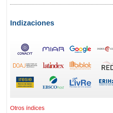
Indizaciones
Otros índices