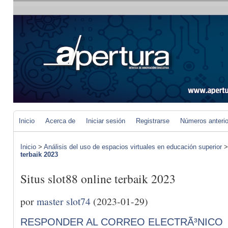
Inicio
Acerca de
Iniciar sesión
Registrarse
Números anteri
Inicio
>
Análisis del uso de espacios virtuales en educación superior
terbaik 2023
Situs slot88 online terbaik 2023
por
master slot74
(2023-01-29)
RESPONDER AL CORREO ELECTRÃ³NICO