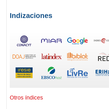
Indizaciones
Otros índices