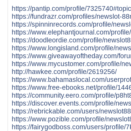
https://pantip.com/profile/7325740#topi
https://fundrazr.com/profiles/newslot-88
https://spinninrecords.com/profile/news
https://www.elephantjournal.com/profile
https://doodleordie.com/profile/newslot
https://www.longisland.com/profile/news
https://www.giveawayoftheday.com/foru
https://www.mycustomer.com/profile/ne
http://hawkee.com/profile/2619256/
https://www.bahamaslocal.com/userprof
https://www.free-ebooks.net/profile/14
https://community.eero.com/profile/p8ht
https://discover.events.com/profile/ne
https://rebrickable.com/users/newslot88
https://www.pozible.com/profile/newslo
https://fairygodboss.com/users/profil