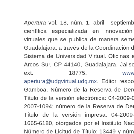
Apertura
vol. 18, núm. 1, abril - septiem
científica especializada en innovaci
virtuales que se publica de manera seme
Guadalajara, a través de la Coordinación 
Sistema de Universidad Virtual. Oficinas 
Arcos Sur, CP 44140, Guadalajara, Jalisc
ext. 18775,
www.
apertura@udgvirtual.udg.mx
. Editor resp
Gamboa. Número de la Reserva de Dere
Título de la versión electrónica: 04-200
2007-1094; número de la Reserva de Der
Título de la versión impresa: 04-200
1665-6180, otorgados por el Instituto Nac
Número de Licitud de Título: 13449 y núme