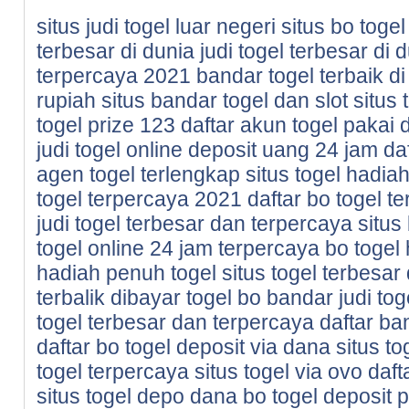
situs judi togel luar negeri
situs bo togel
terbesar di dunia
judi togel terbesar di 
terpercaya 2021
bandar togel terbaik d
rupiah
situs bandar togel dan slot
situs
togel prize 123
daftar akun togel pakai
judi togel online deposit uang 24 jam
da
agen togel terlengkap
situs togel hadia
togel terpercaya 2021
daftar bo togel t
judi togel terbesar dan terpercaya
situs
togel online 24 jam terpercaya
bo togel
hadiah penuh togel
situs togel terbesar
terbalik dibayar
togel bo
bandar judi tog
togel terbesar dan terpercaya
daftar ba
daftar bo togel deposit via dana
situs to
togel terpercaya
situs togel via ovo
daft
situs togel depo dana
bo togel deposit 