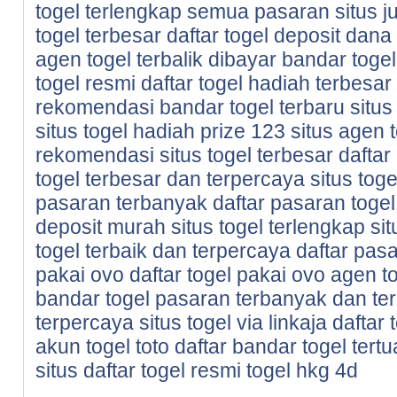
togel terlengkap semua pasaran
situs j
togel terbesar
daftar togel deposit dana
agen togel terbalik dibayar
bandar togel
togel resmi
daftar togel hadiah terbesar
rekomendasi bandar togel terbaru
situs
situs togel hadiah prize 123
situs agen 
rekomendasi situs togel terbesar
daftar
togel terbesar dan terpercaya
situs toge
pasaran terbanyak
daftar pasaran toge
deposit murah
situs togel terlengkap
si
togel terbaik dan terpercaya
daftar pasa
pakai ovo
daftar togel pakai ovo
agen to
bandar togel pasaran terbanyak dan te
terpercaya
situs togel via linkaja
daftar 
akun togel toto
daftar bandar togel tertu
situs daftar togel resmi
togel hkg 4d