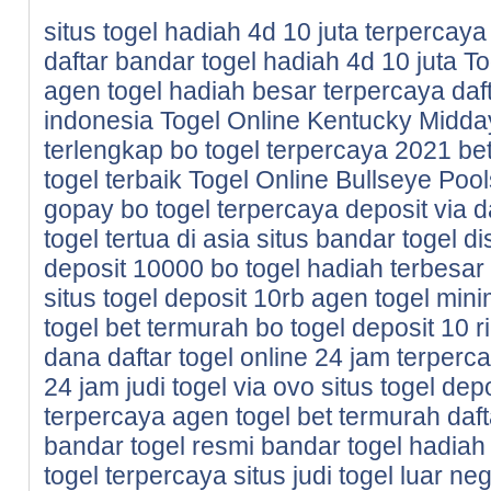
situs togel hadiah 4d 10 juta terpercaya
daftar bandar togel hadiah 4d 10 juta
To
agen togel hadiah besar terpercaya
daf
indonesia
Togel Online Kentucky Midda
terlengkap
bo togel terpercaya 2021 be
togel terbaik
Togel Online Bullseye Pool
gopay
bo togel terpercaya deposit via 
togel tertua di asia
situs bandar togel d
deposit 10000
bo togel hadiah terbesar
situs togel deposit 10rb
agen togel mini
togel bet termurah
bo togel deposit 10 r
dana
daftar togel online 24 jam terper
24 jam
judi togel via ovo
situs togel dep
terpercaya
agen togel bet termurah
daft
bandar togel resmi
bandar togel hadiah
togel terpercaya
situs judi togel luar neg