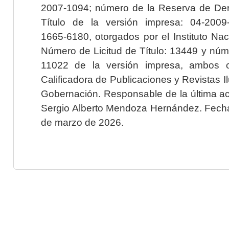
2007-1094; número de la Reserva de Der
Título de la versión impresa: 04-200
1665-6180, otorgados por el Instituto Nac
Número de Licitud de Título: 13449 y núme
11022 de la versión impresa, ambos o
Calificadora de Publicaciones y Revistas I
Gobernación. Responsable de la última ac
Sergio Alberto Mendoza Hernández. Fecha 
de marzo de 2026.