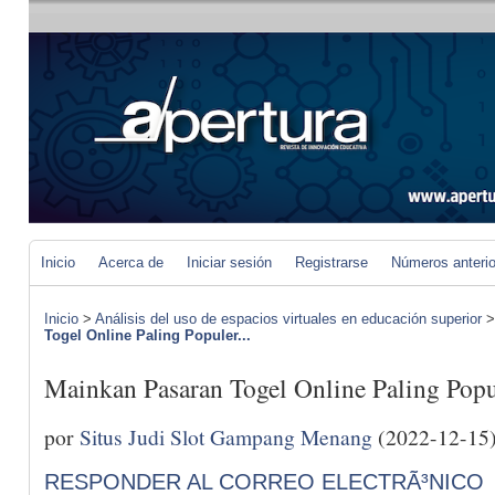
Inicio
Acerca de
Iniciar sesión
Registrarse
Números anteri
Inicio
>
Análisis del uso de espacios virtuales en educación superior
Togel Online Paling Populer...
Mainkan Pasaran Togel Online Paling Pop
por
Situs Judi Slot Gampang Menang
(2022-12-15
RESPONDER AL CORREO ELECTRÃ³NICO