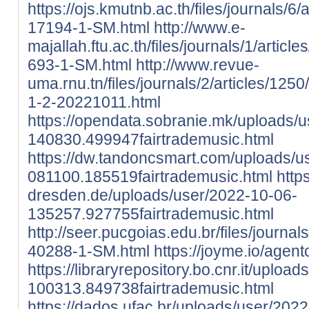
https://ojs.kmutnb.ac.th/files/journals/6
17194-1-SM.html
http://www.e-
majallah.ftu.ac.th/files/journals/1/articl
693-1-SM.html
http://www.revue-
uma.rnu.tn/files/journals/2/articles/12
1-2-20221011.html
https://opendata.sobranie.mk/uploads/
140830.499947fairtrademusic.html
https://dw.tandoncsmart.com/uploads/u
081100.185519fairtrademusic.html
http
dresden.de/uploads/user/2022-10-06-
135257.927755fairtrademusic.html
http://seer.pucgoias.edu.br/files/journa
40288-1-SM.html
https://joyme.io/agen
https://libraryrepository.bo.cnr.it/uploa
100313.849738fairtrademusic.html
https://dados.ufac.br/uploads/user/202