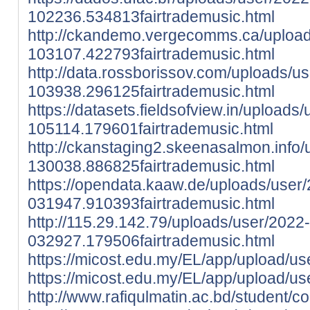
102236.534813fairtrademusic.html
http://ckandemo.vergecomms.ca/upload
103107.422793fairtrademusic.html
http://data.rossborissov.com/uploads/u
103938.296125fairtrademusic.html
https://datasets.fieldsofview.in/uploads
105114.179601fairtrademusic.html
http://ckanstaging2.skeenasalmon.info
130038.886825fairtrademusic.html
https://opendata.kaaw.de/uploads/user
031947.910393fairtrademusic.html
http://115.29.142.79/uploads/user/2022
032927.179506fairtrademusic.html
https://micost.edu.my/EL/app/upload/use
https://micost.edu.my/EL/app/upload/u
http://www.rafiqulmatin.ac.bd/studen