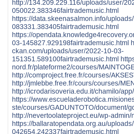
http://134.209.229.116/uploads/user/20
050022.383346fairtrademusic.html
https://data.skeenasalmon.info/uploads
083331.383405fairtrademusic.html
https://opendata.knowledge4recovery.o
03-145827.929198fairtrademusic.html
h
ckan.com/uploads/user/2022-10-03-
151351.589100fairtrademusic.html
http
nord.fr/plateforme2/courses/MAINTOGEL
http://comproject.free.fr/courses/AKSE
http://jmlebbe.free.fr/cours/courses/
http://icrodarisoveria.edu.it/chamilo/app
https://www.escueladerobotica.misiones
ste/courses/GADUNTOTO/document/gd
http://nevertoolateproject.eu/wp-admin/
https://ballaratopendata.org.au/upload
042654.242337fairtrademusic.html