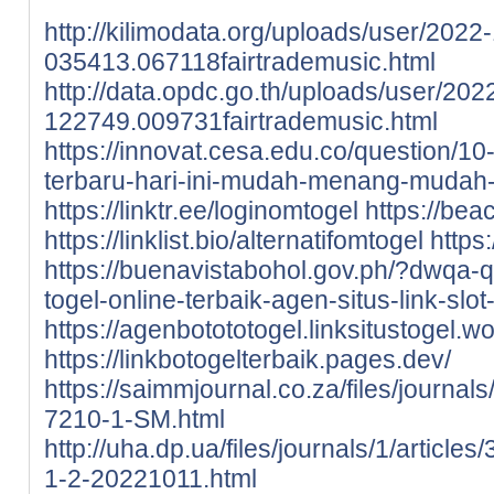
http://kilimodata.org/uploads/user/2022
035413.067118fairtrademusic.html
http://data.opdc.go.th/uploads/user/202
122749.009731fairtrademusic.html
https://innovat.cesa.edu.co/question/10
terbaru-hari-ini-mudah-menang-mudah-
https://linktr.ee/loginomtogel
https://bea
https://linklist.bio/alternatifomtogel
https:
https://buenavistabohol.gov.ph/?dwqa-
togel-online-terbaik-agen-situs-link-slo
https://agenbotototogel.linksitustogel.w
https://linkbotogelterbaik.pages.dev/
https://saimmjournal.co.za/files/journal
7210-1-SM.html
http://uha.dp.ua/files/journals/1/articl
1-2-20221011.html