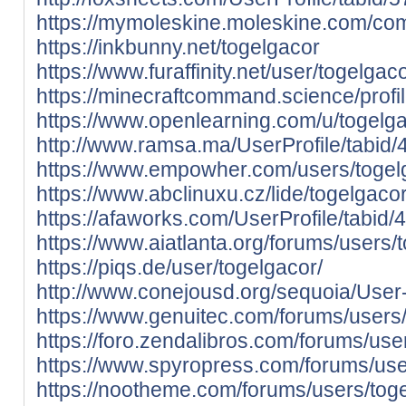
https://mymoleskine.moleskine.com/co
https://inkbunny.net/togelgacor
https://www.furaffinity.net/user/togelgaco
https://minecraftcommand.science/profi
https://www.openlearning.com/u/togelga
http://www.ramsa.ma/UserProfile/tabid/
https://www.empowher.com/users/togel
https://www.abclinuxu.cz/lide/togelgaco
https://afaworks.com/UserProfile/tabid/
https://www.aiatlanta.org/forums/users/
https://piqs.de/user/togelgacor/
http://www.conejousd.org/sequoia/User-
https://www.genuitec.com/forums/users/
https://foro.zendalibros.com/forums/use
https://www.spyropress.com/forums/use
https://nootheme.com/forums/users/toge