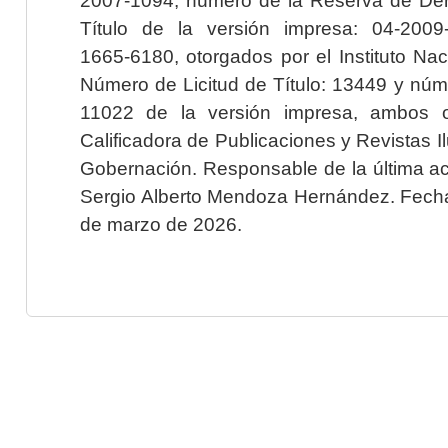
Título de la versión impresa: 04-200
1665-6180, otorgados por el Instituto Nac
Número de Licitud de Título: 13449 y núme
11022 de la versión impresa, ambos o
Calificadora de Publicaciones y Revistas I
Gobernación. Responsable de la última ac
Sergio Alberto Mendoza Hernández. Fecha 
de marzo de 2026.