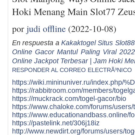
Hoki Menang Main Slot77 Zeus
por
judi offline
(2022-10-08)
En respuesta a
Kakaktogel Situs Slot8
Online Gacor Mantul Paling Viral 202
Online Jackpot Terbesar | Jam Hoki M
RESPONDER AL CORREO ELECTRÃ³NICO
https://wiki.mininuniver.ru/ind
https://rabbitroom.com/members/togelgac
https://muckrack.com/togel-gacor/bio
https://www.chaloke.com/forums/users/
https://www.educationandbass.online/fo
https://pastelink.net/306j18iz
http://www.newdirt.org/forums/users/tog