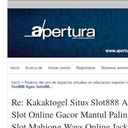
Inicio
Acerca de
Iniciar sesión
Registrarse
Números anteri
Inicio
>
Análisis del uso de espacios virtuales en educación superior
Slot888 Agen Selot88...
Re: Kakaktogel Situs Slot888 
Slot Online Gacor Mantul Paling
Slot Mahjong Ways Online Jackp