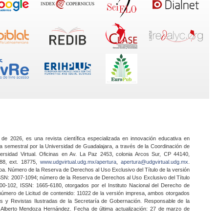
 de 2026, es una revista científica especializada en innovación educativa en
a semestral por la Universidad de Guadalajara, a través de la Coordinación de
ersidad Virtual. Oficinas en Av. La Paz 2453, colonia Arcos Sur, CP 44140,
888, ext. 18775,
www.udgvirtual.udg.mx/apertura
,
apertura@udgvirtual.udg.mx
.
a. Número de la Reserva de Derechos al Uso Exclusivo del Título de la versión
SSN: 2007-1094; número de la Reserva de Derechos al Uso Exclusivo del Título
0-102, ISSN: 1665-6180, otorgados por el Instituto Nacional del Derecho de
 número de Licitud de contenido: 11022 de la versión impresa, ambos otorgados
nes y Revistas Ilustradas de la Secretaría de Gobernación. Responsable de la
o Alberto Mendoza Hernández. Fecha de última actualización: 27 de marzo de