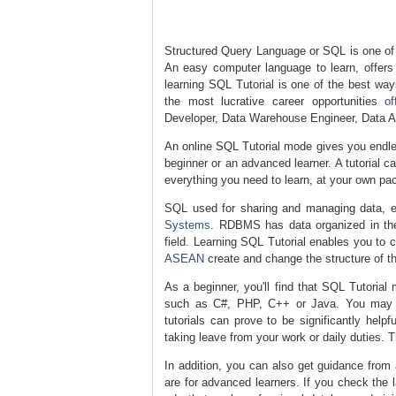
Structured Query Language or SQL is one of 
An easy computer language to learn, offers 
learning SQL Tutorial is one of the best wa
the most lucrative career opportunities
of
Developer, Data Warehouse Engineer, Data A
An online SQL Tutorial mode gives you endles
beginner or an advanced learner. A tutoria
everything you need to learn, at your own pa
SQL used for sharing and managing data, 
Systems
. RDBMS has data organized in the 
field. Learning SQL Tutorial enables you to 
ASEAN
create and change the structure of th
As a beginner, you'll find that SQL Tutoria
such as C#, PHP, C++ or Java. You may w
tutorials can prove to be significantly help
taking leave from your work or daily duties. Th
In addition, you can also get guidance from
are for advanced learners. If you check the l