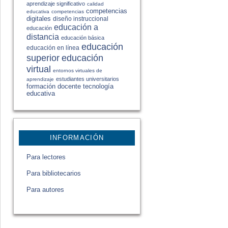
aprendizaje significativo
calidad
competencias
educativa
competencias
digitales
diseño instruccional
educación a
educación
distancia
educación básica
educación
educación en línea
educación
superior
virtual
entornos virtuales de
estudiantes universitarios
aprendizaje
formación docente
tecnología
educativa
INFORMACIÓN
Para lectores
Para bibliotecarios
Para autores