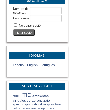
USUARIO/A
Nombre de
usuario/a
Contraseña
No cerrar sesión
IDIOMAS
Español
|
English
|
Portugués
PALABRAS CLAVE
TIC
ambientes
MOOC
virtuales de aprendizaje
aprendizaje colaborativo
aprendizaje
en línea
aprendizaje semipresencial