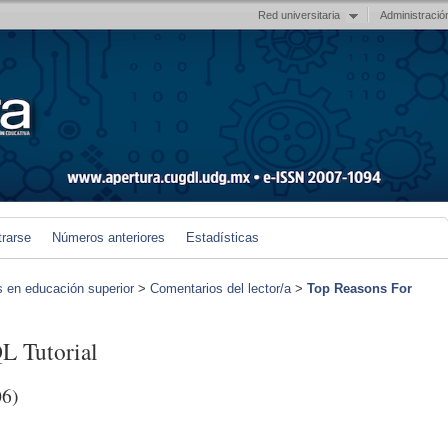
Red universitaria
Administració
trarse
Números anteriores
Estadísticas
s en educación superior
>
Comentarios del lector/a
>
Top Reasons For
L Tutorial
06)