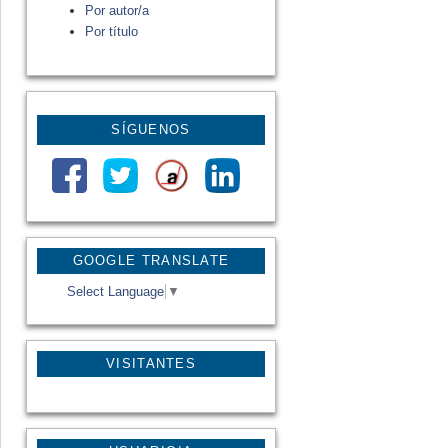
Por autor/a
Por título
SÍGUENOS
GOOGLE TRANSLATE
Select Language
▼
VISITANTES