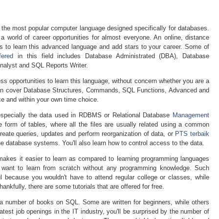
the most popular computer language designed specifically for databases.
a world of career opportunities for almost everyone. An online, distance
ys to learn this advanced language and add stars to your career. Some of
fered
in this field includes Database Administrated (DBA), Database
nalyst and SQL Reports Writer.
s opportunities to learn this language, without concern whether you are a
l can cover Database Structures, Commands, SQL Functions, Advanced and
ce and within your own time choice.
especially the data used in RDBMS or Relational Database
Management
form of tables, where all the files are usually related using a common
create queries, updates and perform reorganization of data, or
PTS terbaik
e database systems. You'll also learn how to control access to the data.
l makes it easier to learn as compared to learning programming languages
ant to learn from scratch without any programming knowledge. Such
ful because you wouldn't have to attend regular college or classes, while
ankfully, there are some tutorials that are offered for free.
 a number of books on SQL. Some are written for beginners, while others
atest job openings in the IT industry, you'll be surprised by the number of