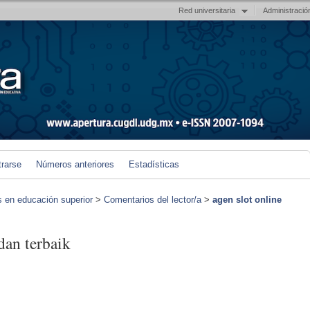
Red universitaria
Administració
trarse
Números anteriores
Estadísticas
s en educación superior
>
Comentarios del lector/a
>
agen slot online
dan terbaik