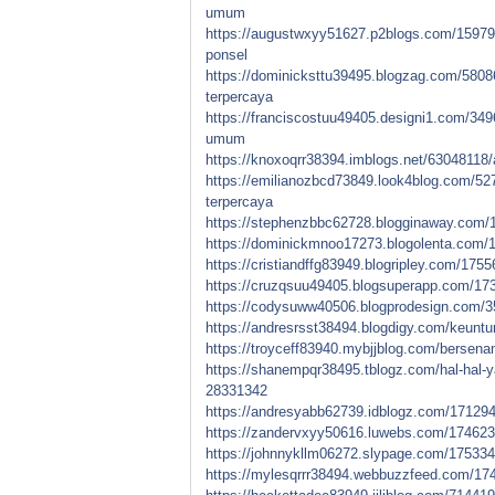
umum
https://augustwxyy51627.p2blogs.com/159796
ponsel
https://dominicksttu39495.blogzag.com/58086
terpercaya
https://franciscostuu49405.designi1.com/349
umum
https://knoxoqrr38394.imblogs.net/63048118
https://emilianozbcd73849.look4blog.com/527
terpercaya
https://stephenzbbc62728.blogginaway.com/175
https://dominickmnoo17273.blogolenta.com/178
https://cristiandffg83949.blogripley.com/17556
https://cruzqsuu49405.blogsuperapp.com/17392
https://codysuww40506.blogprodesign.com/3
https://andresrsst38494.blogdigy.com/keunt
https://troyceff83940.mybjjblog.com/bersen
https://shanempqr38495.tblogz.com/hal-hal-y
28331342
https://andresyabb62739.idblogz.com/17129488
https://zandervxyy50616.luwebs.com/174623
https://johnnykllm06272.slypage.com/17533
https://mylesqrrr38494.webbuzzfeed.com/17