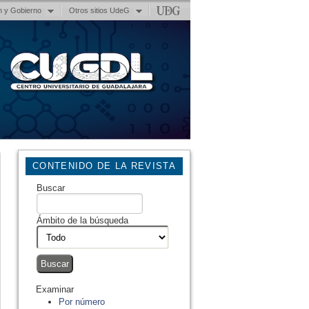
n y Gobierno
Otros sitios UdeG
CONTENIDO DE LA REVISTA
Buscar
Ámbito de la búsqueda
Examinar
Por número