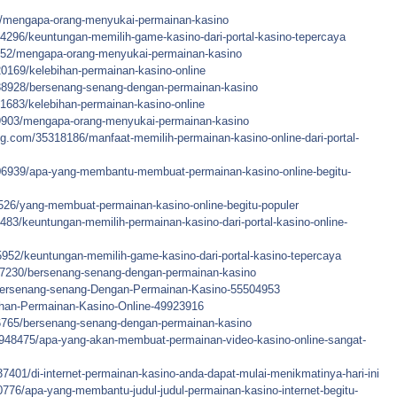
64/mengapa-orang-menyukai-permainan-kasino
4296/keuntungan-memilih-game-kasino-dari-portal-kasino-tepercaya
452/mengapa-orang-menyukai-permainan-kasino
20169/kelebihan-permainan-kasino-online
8538928/bersenang-senang-dengan-permainan-kasino
1683/kelebihan-permainan-kasino-online
9903/mengapa-orang-menyukai-permainan-kasino
g.com/35318186/manfaat-memilih-permainan-kasino-online-dari-portal-
5006939/apa-yang-membantu-membuat-permainan-kasino-online-begitu-
526/yang-membuat-permainan-kasino-online-begitu-populer
483/keuntungan-memilih-permainan-kasino-dari-portal-kasino-online-
5952/keuntungan-memilih-game-kasino-dari-portal-kasino-tepercaya
77230/bersenang-senang-dengan-permainan-kasino
m/Bersenang-senang-Dengan-Permainan-Kasino-55504953
ihan-Permainan-Kasino-Online-49923916
6765/bersenang-senang-dengan-permainan-kasino
948475/apa-yang-akan-membuat-permainan-video-kasino-online-sangat-
7401/di-internet-permainan-kasino-anda-dapat-mulai-menikmatinya-hari-ini
776/apa-yang-membantu-judul-judul-permainan-kasino-internet-begitu-