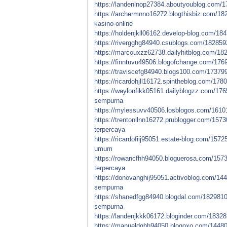
https://landenlnop27384.aboutyoublog.com/1
https://archermnno16272.blogthisbiz.com/18
kasino-online
https://holdenjkll06162.develop-blog.com/1
https://rivergghg84940.csublogs.com/182859
https://marcouxzz62738.dailyhitblog.com/18
https://finntuvu49506.blogofchange.com/176
https://traviscefg84940.blogs100.com/17379981
https://ricardohjll16172.spintheblog.com/1780
https://waylonfikk05161.dailyblogzz.com/176
sempurna
https://mylessuvv40506.losblogos.com/1610
https://trentonllnn16272.prublogger.com/1573
terpercaya
https://ricardofiij95051.estate-blog.com/157
umum
https://rowancfhh94050.bloguerosa.com/15738
terpercaya
https://donovanghij95051.activoblog.com/14
sempurna
https://shanedfgg84940.blogdal.com/1829810
sempurna
https://landenjkkk06172.bloginder.com/1832811
https://manueldghh94050.blogoxo.com/14480