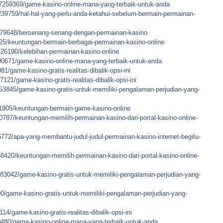
7259369/game-kasino-online-mana-yang-terbaik-untuk-anda
239759/hal-hal-yang-perlu-anda-ketahui-sebelum-bermain-permainan-
8479648/bersenang-senang-dengan-permainan-kasino
25/keuntungan-bermain-berbagai-permainan-kasino-online
226190/kelebihan-permainan-kasino-online
90671/game-kasino-online-mana-yang-terbaik-untuk-anda
/game-kasino-gratis-realitas-dibalik-opsi-ini
7121/game-kasino-gratis-realitas-dibalik-opsi-ini
53845/game-kasino-gratis-untuk-memiliki-pengalaman-perjudian-yang-
1905/keuntungan-bermain-game-kasino-online
0787/keuntungan-memilih-permainan-kasino-dari-portal-kasino-online-
25772/apa-yang-membantu-judul-judul-permainan-kasino-internet-begitu-
420/keuntungan-memilih-permainan-kasino-dari-portal-kasino-online-
483042/game-kasino-gratis-untuk-memiliki-pengalaman-perjudian-yang-
0/game-kasino-gratis-untuk-memiliki-pengalaman-perjudian-yang-
4/game-kasino-gratis-realitas-dibalik-opsi-ini
480/game-kasino-online-mana-yang-terbaik-untuk-anda