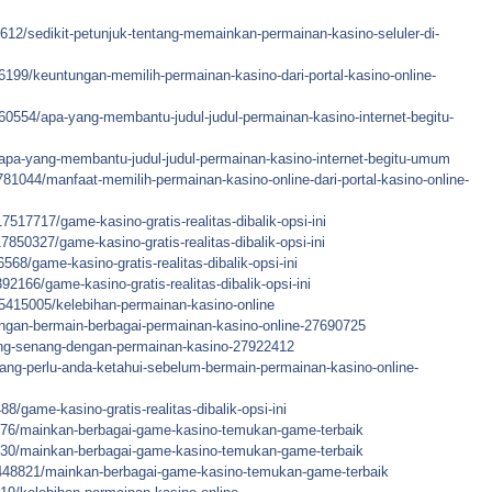
12/sedikit-petunjuk-tentang-memainkan-permainan-kasino-seluler-di-
199/keuntungan-memilih-permainan-kasino-dari-portal-kasino-online-
60554/apa-yang-membantu-judul-judul-permainan-kasino-internet-begitu-
/apa-yang-membantu-judul-judul-permainan-kasino-internet-begitu-umum
81044/manfaat-memilih-permainan-kasino-online-dari-portal-kasino-online-
17717/game-kasino-gratis-realitas-dibalik-opsi-ini
50327/game-kasino-gratis-realitas-dibalik-opsi-ini
568/game-kasino-gratis-realitas-dibalik-opsi-ini
166/game-kasino-gratis-realitas-dibalik-opsi-ini
5415005/kelebihan-permainan-kasino-online
ungan-bermain-berbagai-permainan-kasino-online-27690725
ang-senang-dengan-permainan-kasino-27922412
ang-perlu-anda-ketahui-sebelum-bermain-permainan-kasino-online-
/game-kasino-gratis-realitas-dibalik-opsi-ini
76/mainkan-berbagai-game-kasino-temukan-game-terbaik
430/mainkan-berbagai-game-kasino-temukan-game-terbaik
448821/mainkan-berbagai-game-kasino-temukan-game-terbaik