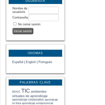
USUARIO/A
Nombre de
usuario/a
Contraseña
No cerrar sesión
IDIOMAS
Español
|
English
|
Portugués
PALABRAS CLAVE
TIC
ambientes
MOOC
virtuales de aprendizaje
aprendizaje colaborativo
aprendizaje
en línea
aprendizaje semipresencial