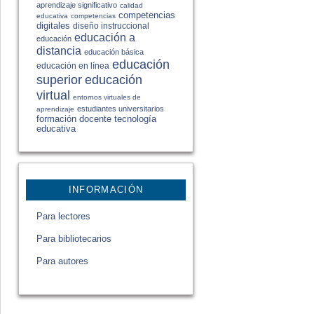
aprendizaje significativo
calidad
competencias
educativa
competencias
digitales
diseño instruccional
educación a
educación
distancia
educación básica
educación
educación en línea
educación
superior
virtual
entornos virtuales de
estudiantes universitarios
aprendizaje
formación docente
tecnología
educativa
INFORMACIÓN
Para lectores
Para bibliotecarios
Para autores