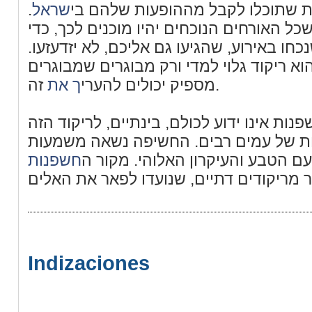
.
שראל
ת שתוכלו לקבל מההופעות שלהם בי
כל האורחים הנוכחים יהיו מוכנים לכך, כדי
כחו באירוע, שהגיעו גם אליכם, לא יזדעזעו
א ריקוד גלוי למדי ורק מבוגרים שמבוגרים
זה.
מספיק יכולים להערי
ך את
ות אינו ידוע לכולם, בינתיים, לריקוד הזה
ת של עמים רבים. החשיפה נשאה משמעות
ם הטבע והעיקרון האלוהי. מקור ה
חשפנות
Indizaciones