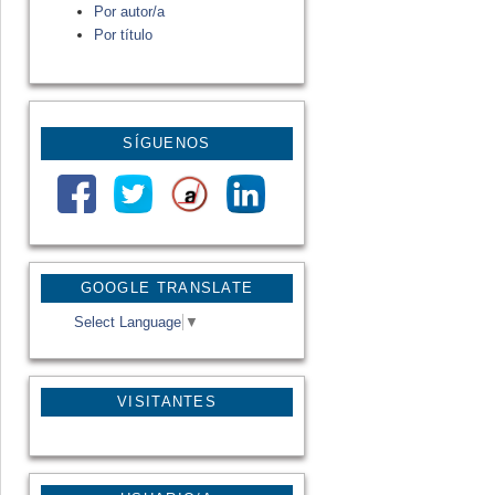
Por autor/a
Por título
SÍGUENOS
GOOGLE TRANSLATE
Select Language
▼
VISITANTES