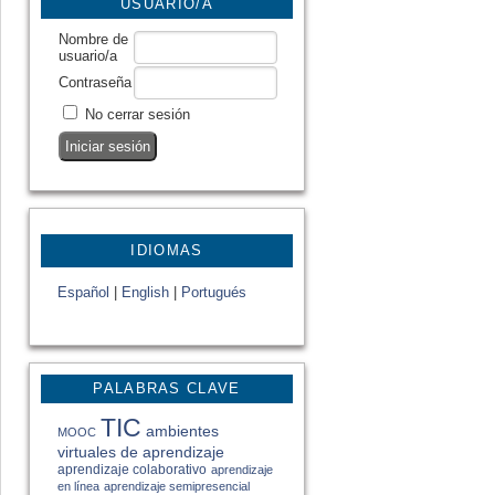
USUARIO/A
Nombre de
usuario/a
Contraseña
No cerrar sesión
IDIOMAS
Español
|
English
|
Portugués
PALABRAS CLAVE
TIC
ambientes
MOOC
virtuales de aprendizaje
aprendizaje colaborativo
aprendizaje
en línea
aprendizaje semipresencial