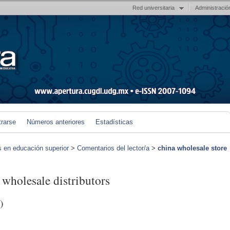
Red universitaria
Administració
trarse
Números anteriores
Estadísticas
s en educación superior
>
Comentarios del lector/a
>
china wholesale store
 wholesale distributors
)