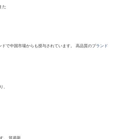
また
ンドで中国市場からも授与されています。 高品質のブ
ランド
り、
す。 貿易新