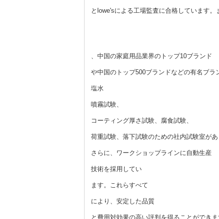
とlowe'sによる工場監査に合格しています。
、中国の家庭用品業界のトップ10ブランド
や中国のトップ500ブランドなどの有名ブラ
塩水
噴霧試験、
コーティング厚さ試験、腐食試験、
荷重試験、落下試験のための社内試験室があ
さらに、ワークショップラインに自動生産
技術を採用してい
ます。これらすべて
により、安定した品質
と費用対効果の高い評判を得ることができま