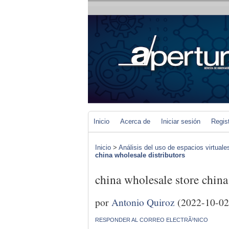
Inicio
Acerca de
Iniciar sesión
Regis
Inicio
>
Análisis del uso de espacios virtuale
china wholesale distributors
china wholesale store china
por
Antonio Quiroz
(2022-10-02
RESPONDER AL CORREO ELECTRÃ³NICO