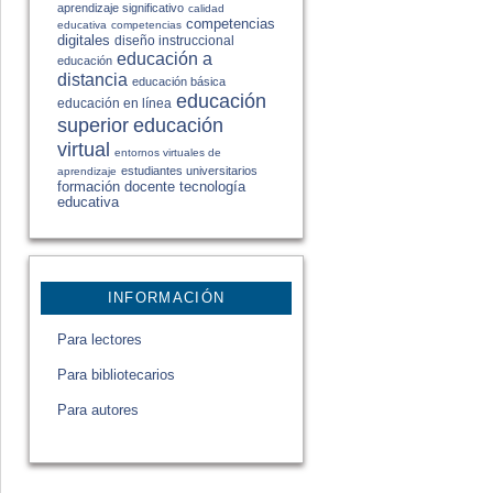
aprendizaje significativo
calidad
competencias
educativa
competencias
digitales
diseño instruccional
educación a
educación
distancia
educación básica
educación
educación en línea
educación
superior
virtual
entornos virtuales de
estudiantes universitarios
aprendizaje
formación docente
tecnología
educativa
INFORMACIÓN
Para lectores
Para bibliotecarios
Para autores